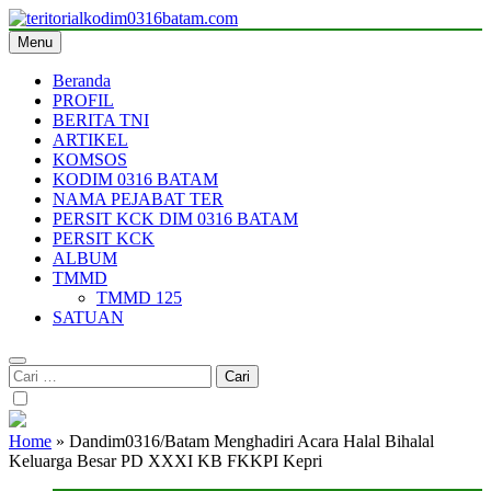
Skip
to
Menu
teritorialkodim0316batam.com
teritoriakkodimo0316batam
content
Beranda
PROFIL
BERITA TNI
ARTIKEL
KOMSOS
KODIM 0316 BATAM
NAMA PEJABAT TER
PERSIT KCK DIM 0316 BATAM
PERSIT KCK
ALBUM
TMMD
TMMD 125
SATUAN
Cari
untuk:
Home
»
Dandim0316/Batam Menghadiri Acara Halal Bihalal
Keluarga Besar PD XXXI KB FKKPI Kepri