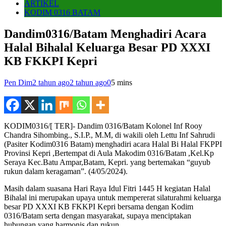
ARTIKEL
KODIM 0316 BATAM
Dandim0316/Batam Menghadiri Acara
Halal Bihalal Keluarga Besar PD XXXI
KB FKKPI Kepri
Pen Dim
2 tahun ago
2 tahun ago
0
5 mins
KODIM0316/[ TER]- Dandim 0316/Batam Kolonel Inf Rooy
Chandra Sihombing., S.I.P., M.M, di wakili oleh Lettu Inf Sahrudi
(Pasiter Kodim0316 Batam) menghadiri acara Halal Bi Halal FKPPI
Provinsi Kepri ,Bertempat di Aula Makodim 0316/Batam ,Kel.Kp
Seraya Kec.Batu Ampar,Batam, Kepri. yang bertemakan “guyub
rukun dalam keragaman”. (4/05/2024).
Masih dalam suasana Hari Raya Idul Fitri 1445 H kegiatan Halal
Bihalal ini merupakan upaya untuk mempererat silaturahmi keluarga
besar PD XXXI KB FKKPI Kepri bersama dengan Kodim
0316/Batam serta dengan masyarakat, supaya menciptakan
hubungan yang harmonis dan rukun.