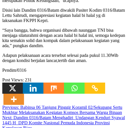
merupakan Politik Kebangsaan,” ucapnya.
Disisi lain Dandim 0316/Batam diwakili Pasiter Kodim 0316/Batam
Lettu Sahrudi, mengapresiasi kegiatan halal bi halal yg di
laksanakan FKPPI Kepri.
“Saya bangga, bahwa organisasi dibawah naunggan TNI bisa
menjaga silaturahmi dengan acara halal bi halal ini, semoga kedepan
kita semakin solid dan kompak dalam pelaksanaan kegiatan yang
ada,” pungkas dandim.
Adapun pelaksanaan acara tersebut selesai pada pukul 11.30Wib
dengan kondisi berjalan lancar,tertib dan aman.
Pendim/0316
Post Views:
231
Navigasi
Previous:
Babinsa 06 Tanjung Pinggir Koramil 02/Sekupang Sertu
Mukhtar Melaksanakan Kegiatan Komsos Bersama Warga Binaan
pos
Next:
Dandim 0316/Batam Menghadiri Undangan Kenduri Syawal
1445 H DPD Komite Nasional Pemuda Indonesia Provinsi
Kepulauan Riau