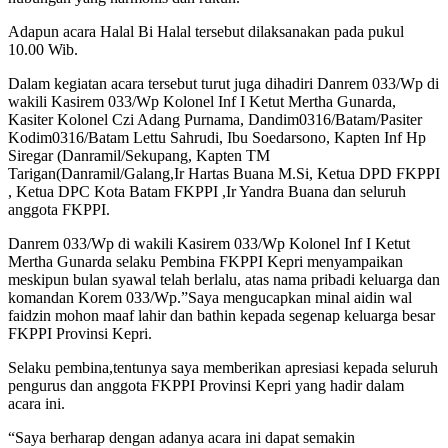
Adapun acara Halal Bi Halal tersebut dilaksanakan pada pukul
10.00 Wib.
Dalam kegiatan acara tersebut turut juga dihadiri Danrem 033/Wp di
wakili Kasirem 033/Wp Kolonel Inf I Ketut Mertha Gunarda,
Kasiter Kolonel Czi Adang Purnama, Dandim0316/Batam/Pasiter
Kodim0316/Batam Lettu Sahrudi, Ibu Soedarsono, Kapten Inf Hp
Siregar (Danramil/Sekupang, Kapten TM
Tarigan(Danramil/Galang,Ir Hartas Buana M.Si, Ketua DPD FKPPI
, Ketua DPC Kota Batam FKPPI ,Ir Yandra Buana dan seluruh
anggota FKPPI.
Danrem 033/Wp di wakili Kasirem 033/Wp Kolonel Inf I Ketut
Mertha Gunarda selaku Pembina FKPPI Kepri menyampaikan
meskipun bulan syawal telah berlalu, atas nama pribadi keluarga dan
komandan Korem 033/Wp.”Saya mengucapkan minal aidin wal
faidzin mohon maaf lahir dan bathin kepada segenap keluarga besar
FKPPI Provinsi Kepri.
Selaku pembina,tentunya saya memberikan apresiasi kepada seluruh
pengurus dan anggota FKPPI Provinsi Kepri yang hadir dalam
acara ini.
“Saya berharap dengan adanya acara ini dapat semakin