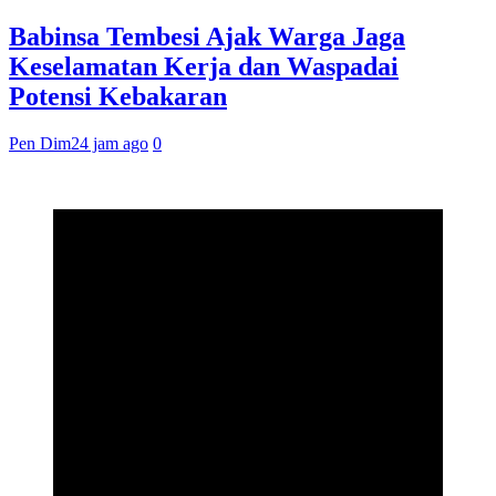
Babinsa Tembesi Ajak Warga Jaga
Keselamatan Kerja dan Waspadai
Potensi Kebakaran
Pen Dim
24 jam ago
0