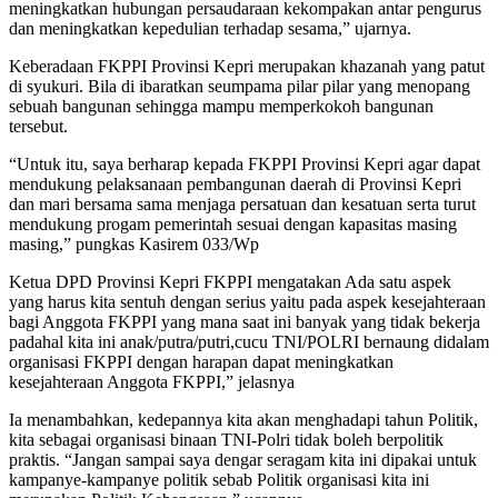
meningkatkan hubungan persaudaraan kekompakan antar pengurus
dan meningkatkan kepedulian terhadap sesama,” ujarnya.
Keberadaan FKPPI Provinsi Kepri merupakan khazanah yang patut
di syukuri. Bila di ibaratkan seumpama pilar pilar yang menopang
sebuah bangunan sehingga mampu memperkokoh bangunan
tersebut.
“Untuk itu, saya berharap kepada FKPPI Provinsi Kepri agar dapat
mendukung pelaksanaan pembangunan daerah di Provinsi Kepri
dan mari bersama sama menjaga persatuan dan kesatuan serta turut
mendukung progam pemerintah sesuai dengan kapasitas masing
masing,” pungkas Kasirem 033/Wp
Ketua DPD Provinsi Kepri FKPPI mengatakan Ada satu aspek
yang harus kita sentuh dengan serius yaitu pada aspek kesejahteraan
bagi Anggota FKPPI yang mana saat ini banyak yang tidak bekerja
padahal kita ini anak/putra/putri,cucu TNI/POLRI bernaung didalam
organisasi FKPPI dengan harapan dapat meningkatkan
kesejahteraan Anggota FKPPI,” jelasnya
Ia menambahkan, kedepannya kita akan menghadapi tahun Politik,
kita sebagai organisasi binaan TNI-Polri tidak boleh berpolitik
praktis. “Jangan sampai saya dengar seragam kita ini dipakai untuk
kampanye-kampanye politik sebab Politik organisasi kita ini