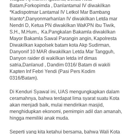
Batam,Forkopimda , Danlantamal IV diwakilkan
*Kadispotmar Lantamal IV Letkol Mar Bambang
Irianto*,Danyonmarhanlan IV diwakilkan Letda mar
Nendri D, Ketua PN diwakilkan WaKPN ibu Tiwik,
S.H., M.Hum., ⁠Ka.Pangkalan Bakamla diwakilkan
Mayor Bakamla Sawal Parangin angin, ⁠Kapolresta
Diwakilkan kapolsek batam kota Akp Sudirman,
Danyonif 10 MAR diwakilkan Letda Mar Tangguh,
Danyon raider di wakilkan letda inf dimas
satria,Danlanud , Dandim 0316/ Batam di wakili
Kapten Inf Febri Yendi (Pasi Pers Kodim
0316/Batam).
Di Kenduri Syawal ini, UAS mengungkapkan dalam
ceramahnya, bahwa terdapat lima syarat suatu Kota
akan menjadi baik, mulai mendirikan masjid,
menghidupkan ekonomi, pemimpin adil dan amanah,
hingga memiliki anak muda.
Seperti yang kita ketahui bersama, bahwa Wali Kota