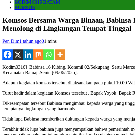
KODIM 0316 BATAM
KOMSOS
Komsos Bersama Warga Binaan, Babinsa 1
Menolong di Lingkungan Tempat Tinggal
Pen Dim
1 tahun ago
0
1 mins
Kodim0316] Babinsa 16 Kibing, Koramil 02/Sekupang, Sertu Marzen
Kecamatan Batuaji.Senin [09/06/2025].
Adapun kegiatan komsos tersebut dilaksanakan pada pukul 10.00 Wi
Turut hadir dalam kegiatan Komsos teesebut , Bapak Yoyok, Bapak 
Dikesempatan tersebut Babinsa mengimbau kepada warga yang tinggal 
terciptanya lingkungan yang harmonis.
Tidak lupa Babinsa memberikan dukungan kepada warga yang menja
Terakhir tidak lupa babinsa juga menyampaikan bahwa pemerintah 
memanfaatkan peluang ini untuk meningkatkan kesejahteraan melalui