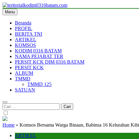
Skip
to
Menu
teritorialkodim0316batam.com
teritoriakkodimo0316batam
content
Beranda
PROFIL
BERITA TNI
ARTIKEL
KOMSOS
KODIM 0316 BATAM
NAMA PEJABAT TER
PERSIT KCK DIM 0316 BATAM
PERSIT KCK
ALBUM
TMMD
TMMD 125
SATUAN
Cari
untuk:
Home
»
Komsos Bersama Warga Binaan, Babinsa 16 Kelurahan Kibi
ARTIKEL