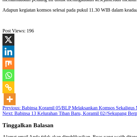
Adapun kegiatan komsos selesai pada pukul 11.30 WIB dalam keadaan 
Post Views:
196
Navigasi
Previous:
Babinsa Koramil 05/BLP Melaksankan Komsos Sekaligus 
Next:
Babinsa 13 Kelurahan Tiban Baru, Koramil 02//Sekupang Berp
pos
Tinggalkan Balasan
Alamat email Anda tidak akan dipublikasikan.
Ruas yang wajib ditan