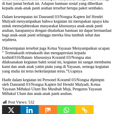
di hari jumat berkah ini. Adapun bantuan sosial yang diberikan
kepada anak-anak panti asuhan tersebut berupa paket sembako.
Dalam kesempatan ini Danramil 03/Nongsa Kapten Inf Hendri
Mulyadi menyampaikan bahwa kegiatan ini merupakan upaya kita
untuk mensejahterakan masyarakat khususnya anak-anak panti
asuhan, harapannya dengan disalurkan bantuan ini dapat bermanfaat
bagi anak-anak panti sehingga mereka bisa tumbuh sehat dan
sejahtera.
Dikesempatan tersebut juga Ketua Yayasan Menyampaikan ucapan
” Terimakasih erimakasih dan mengapresiasi kepada
kodim0316/Batam- khususnya Koramil 03/Nongsa atas
dilaksanakan kegiatan bakti sosial ini, kegiatan ini sangat membantu
kami dan anak anak yatim piatu yang di Yayasan, semoga kegiatan
yang mulia ini terus berkelanjutan terus.”Ucapnya
Hadir dalam kegiatan ini Personel Koramil 03/Nongsa dipimpin
oleh Danramil 03/Nongsa Kapten Inf Hendri Mulyadi, Ketua
Yayasan Miftakul Ulum Ibu Musibah Muji, Pengurus Yayasan
Miftakul Ulum dan anak-anak panti asuhan.
Post Views:
532