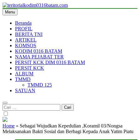
Skip
to
Menu
teritorialkodim0316batam.com
teritoriakkodimo0316batam
content
Beranda
PROFIL
BERITA TNI
ARTIKEL
KOMSOS
KODIM 0316 BATAM
NAMA PEJABAT TER
PERSIT KCK DIM 0316 BATAM
PERSIT KCK
ALBUM
TMMD
TMMD 125
SATUAN
Cari
untuk:
Home
»
Sebagai Wujudkan Kepedulian ,Koramil 03/Nongsa
Melaksanakan Bakti Sosial dan Berbagi Kepada Anak Yatim Piatu