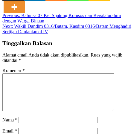
Navigasi
Previous:
Babinsa 07 Kel Sijatung Komsos dan Bersilaturahmi
dengan Warga Binaan
pos
Next:
Wakili Dandim 0316/Batam, Kasdim 0316/Batam Menghadiri
Sertijab Danlantamal IV
Tinggalkan Balasan
Alamat email Anda tidak akan dipublikasikan.
Ruas yang wajib
ditandai
*
Komentar
*
Nama
*
Email
*