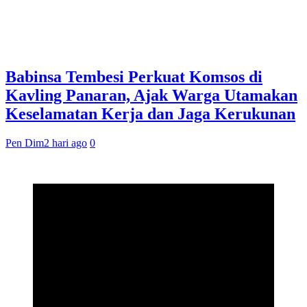
Babinsa Tembesi Perkuat Komsos di
Kavling Panaran, Ajak Warga Utamakan
Keselamatan Kerja dan Jaga Kerukunan
Pen Dim
2 hari ago
0