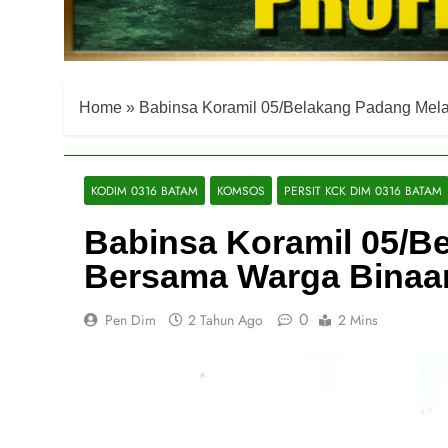
Home
»
Babinsa Koramil 05/Belakang Padang Mel
KODIM 0316 BATAM
KOMSOS
PERSIT KCK DIM 0316 BATAM
Babinsa Koramil 05/B
Bersama Warga Binaa
0
Pen Dim
2 Tahun Ago
2 Mins