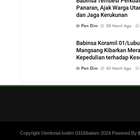
Babinsa Tembesi Perkuat
Panaran, Ajak Warga Ut
dan Jaga Kerukunan
Pen Dim
38 Menit Ago
Babinsa Koramil 01/Lubu
Mangsang Kibarkan Merah
Kepedulian terhadap Kes
Pen Dim
43 Menit Ago
Copyright ©teritorial kodim 0316/batam 2024 Powered By