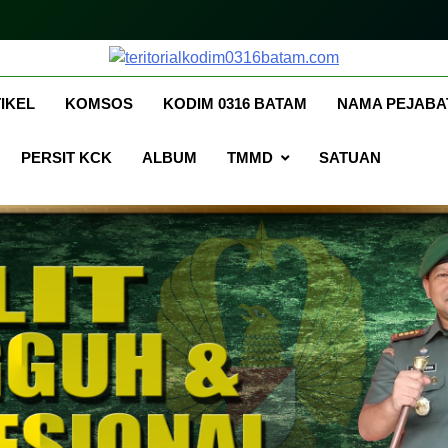
itorialkodim0316bata
kodimo0316batam
IKEL
KOMSOS
KODIM 0316 BATAM
NAMA PEJABA
PERSIT KCK
ALBUM
TMMD
SATUAN