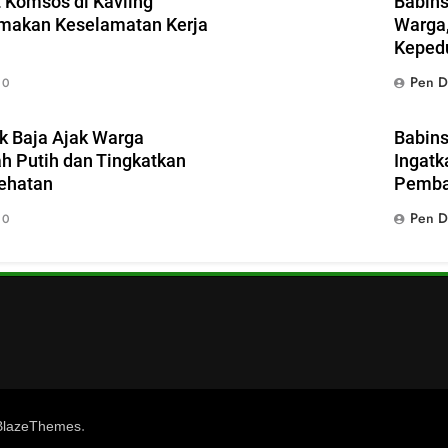
 Komsos di Kavling
Babins
amakan Keselamatan Kerja
Warga,
Keped
Pen D
0
k Baja Ajak Warga
Babins
 Putih dan Tingkatkan
Ingatk
ehatan
Pemba
Pen D
0
.
BlazeThemes