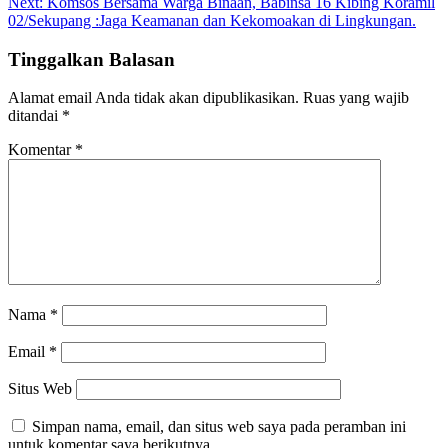
Next:
Komsos Bersama Warga Binaan, Babinsa 16 Kibing Koramil
02/Sekupang :Jaga Keamanan dan Kekomoakan di Lingkungan.
Tinggalkan Balasan
Alamat email Anda tidak akan dipublikasikan.
Ruas yang wajib
ditandai
*
Komentar
*
Nama
*
Email
*
Situs Web
Simpan nama, email, dan situs web saya pada peramban ini
untuk komentar saya berikutnya.