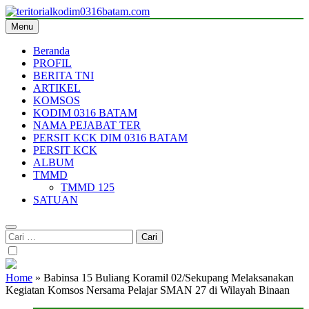
Skip
to
Menu
teritorialkodim0316batam.com
teritoriakkodimo0316batam
content
Beranda
PROFIL
BERITA TNI
ARTIKEL
KOMSOS
KODIM 0316 BATAM
NAMA PEJABAT TER
PERSIT KCK DIM 0316 BATAM
PERSIT KCK
ALBUM
TMMD
TMMD 125
SATUAN
Cari
untuk:
Home
»
Babinsa 15 Buliang Koramil 02/Sekupang Melaksanakan
Kegiatan Komsos Nersama Pelajar SMAN 27 di Wilayah Binaan