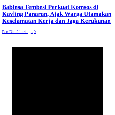
Babinsa Tembesi Perkuat Komsos di
Kavling Panaran, Ajak Warga Utamakan
Keselamatan Kerja dan Jaga Kerukunan
Pen Dim
2 hari ago
0