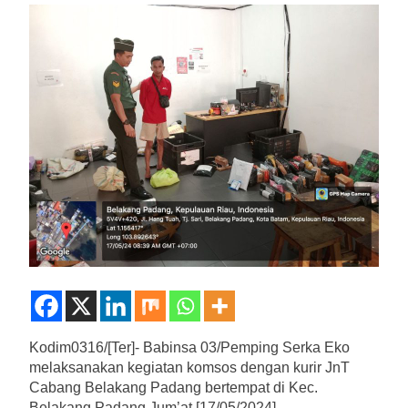
Kodim0316/[Ter]- Babinsa 03/Pemping Serka Eko
melaksanakan kegiatan komsos dengan kurir JnT
Cabang Belakang Padang bertempat di Kec.
Belakang Padang.Jum’at [17/05/2024].