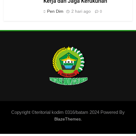
Kerja dan Jaga Kerukunan
Pen Dim
2 hari ago
0
Copyright ©teritorial kodim 0316/batam 2024 Powered By
.
BlazeThemes