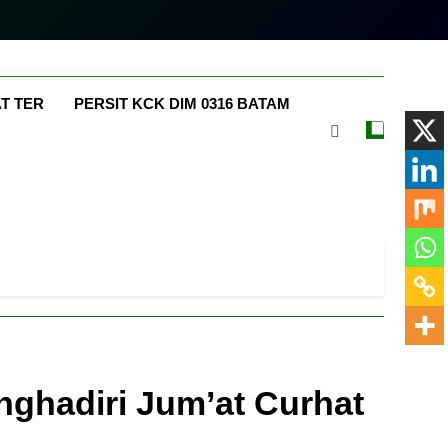
m.com
T TER
PERSIT KCK DIM 0316 BATAM
ghadiri Jum’at Curhat