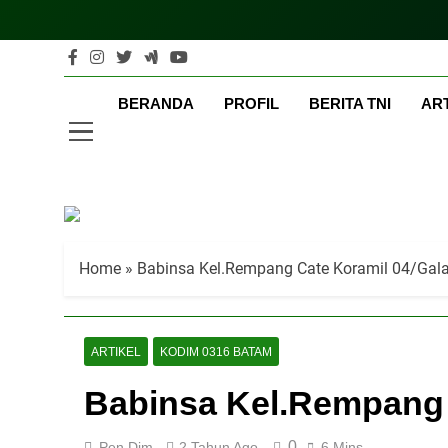
Skip
to
content
Ter
Teritoria
BERANDA
PROFIL
BERITA TNI
AR
Home
»
Babinsa Kel.Rempang Cate Koramil 04/Gala
ARTIKEL
KODIM 0316 BATAM
Babinsa Kel.Rempang 
0
Pen Dim
2 Tahun Ago
6 Mins