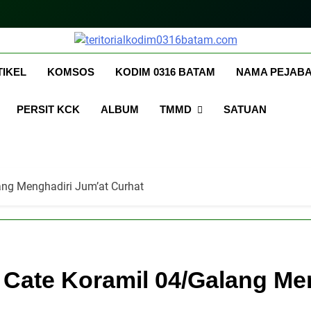
itorialkodim0316bata
kkodimo0316batam
TIKEL
KOMSOS
KODIM 0316 BATAM
NAMA PEJABA
PERSIT KCK
ALBUM
TMMD
SATUAN
ng Menghadiri Jum’at Curhat
Cate Koramil 04/Galang Men