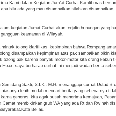
rima Kami dalam Kegiatan Jum’at Curhat Kamtibmas bers
 apa bila ada yang mau disampaikan silahkan disampaikan,
lam kegiatan Jumat Curhat akan terjalin hubungan yang bai
 gangguan keamanan di Wilayah.
 mintak tolong klarifiikasi kepimpinan bahwa Rempang ama
ong disampaikan kepimpinan atas pak sampaikan bikin kla
ak tolong pak karena banyak motor-motor kita orang kebun 
ta Hoax, saya berharap curhat ini menjadi wadah berita se
n Semidang Sakti, S.I.K., M.H. menanggapi curhat Ustad B
al biasanya lebih mudah mencari berita yang sebenarnya t
x karna generasi kita agak susah menerima kemajuan, Pesan
Pak Camat membikinkan grub WA yang ada Rt dan Rw nah di
asyarakat.Kata Beliau.