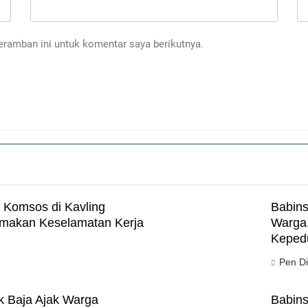
eramban ini untuk komentar saya berikutnya.
 Komsos di Kavling
Babins
amakan Keselamatan Kerja
Warga,
Keped
Pen D
k Baja Ajak Warga
Babins