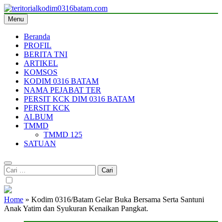
Skip
to
Menu
teritorialkodim0316batam.com
teritoriakkodimo0316batam
content
Beranda
PROFIL
BERITA TNI
ARTIKEL
KOMSOS
KODIM 0316 BATAM
NAMA PEJABAT TER
PERSIT KCK DIM 0316 BATAM
PERSIT KCK
ALBUM
TMMD
TMMD 125
SATUAN
Cari
untuk:
Home
»
Kodim 0316/Batam Gelar Buka Bersama Serta Santuni
Anak Yatim dan Syukuran Kenaikan Pangkat.