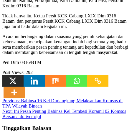
Dandim Natuna, Forkopimda, Para Danramil, Para Pasi, Personil
Kodim 0316 Batam.
Tidak hanya itu, Ketua Persit KCK Cabang LXIX Dim 0316
Batam, dan pengurus Persit KCK Cabang LXIX Dim 0316 Batam
juga turut hadir dalam kegiatan ini.
Acara ini berlangsung dalam suasana yang penuh kehangatan dan
kebersamaan, menciptakan kenangan indah bagi semua yang hadir
serta memberikan pesan penting tentang arti kepedulian dan berbagi
dalam membangun kebersamaan di tengah-tengah masyarakat.
Pen Dim-0316/BTM
Post Views:
292
Navigasi
Previous:
Babinsa 16 Kel Duriangkang Melaksankan Komsos di
TPA Wilayah Binaan
pos
Next:
Ini Pesan Penting Babinsa Kel Tembesi Koramil 02 Komsos
Bersama draiver ojol
Tinggalkan Balasan