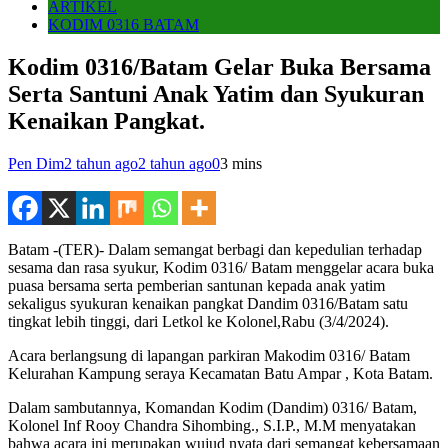
ARTIKEL
KODIM 0316 BATAM
Kodim 0316/Batam Gelar Buka Bersama
Serta Santuni Anak Yatim dan Syukuran
Kenaikan Pangkat.
Pen Dim
2 tahun ago
2 tahun ago
0
3 mins
Batam -(TER)- Dalam semangat berbagi dan kepedulian terhadap
sesama dan rasa syukur, Kodim 0316/ Batam menggelar acara buka
puasa bersama serta pemberian santunan kepada anak yatim
sekaligus syukuran kenaikan pangkat Dandim 0316/Batam satu
tingkat lebih tinggi, dari Letkol ke Kolonel,Rabu (3/4/2024).
Acara berlangsung di lapangan parkiran Makodim 0316/ Batam
Kelurahan Kampung seraya Kecamatan Batu Ampar , Kota Batam.
Dalam sambutannya, Komandan Kodim (Dandim) 0316/ Batam,
Kolonel Inf Rooy Chandra Sihombing., S.I.P., M.M menyatakan
bahwa acara ini merupakan wujud nyata dari semangat kebersamaan