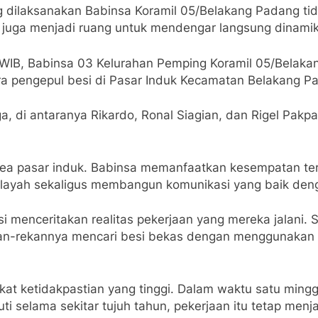
g dilaksanakan Babinsa Koramil 05/Belakang Padang ti
 juga menjadi ruang untuk mendengar langsung dinamika
 WIB, Babinsa 03 Kelurahan Pemping Koramil 05/Belakan
 pengepul besi di Pasar Induk Kecamatan Belakang P
a, di antaranya Rikardo, Ronal Siagian, dan Rigel Pakpa
rea pasar induk. Babinsa memanfaatkan kesempatan t
wilayah sekaligus membangun komunikasi yang baik den
i menceritakan realitas pekerjaan yang mereka jalani. 
an-rekannya mencari besi bekas dengan menggunakan
gkat ketidakpastian yang tinggi. Dalam waktu satu min
uti selama sekitar tujuh tahun, pekerjaan itu tetap me