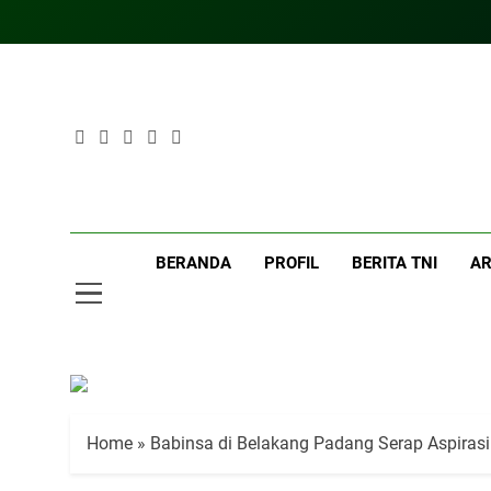
Skip
to
content
Ter
Teritoria
BERANDA
PROFIL
BERITA TNI
AR
Home
»
Babinsa di Belakang Padang Serap Aspirasi