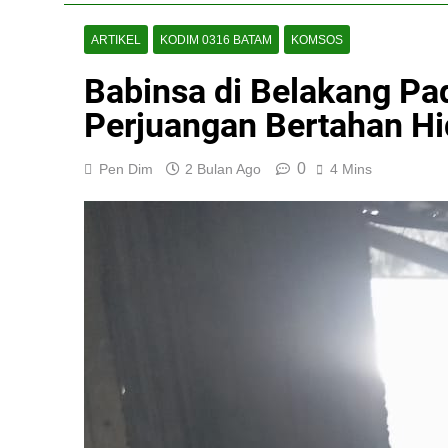
ARTIKEL
KODIM 0316 BATAM
KOMSOS
Babinsa di Belakang Pa
Perjuangan Bertahan Hi
0
Pen Dim
2 Bulan Ago
4 Mins