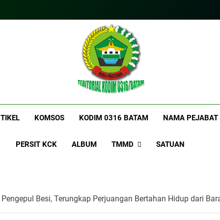
itorialkodim0316bat
kkodimo0316batam
TIKEL
KOMSOS
KODIM 0316 BATAM
NAMA PEJABAT
PERSIT KCK
ALBUM
TMMD
SATUAN
 Pengepul Besi, Terungkap Perjuangan Bertahan Hidup dari Ba