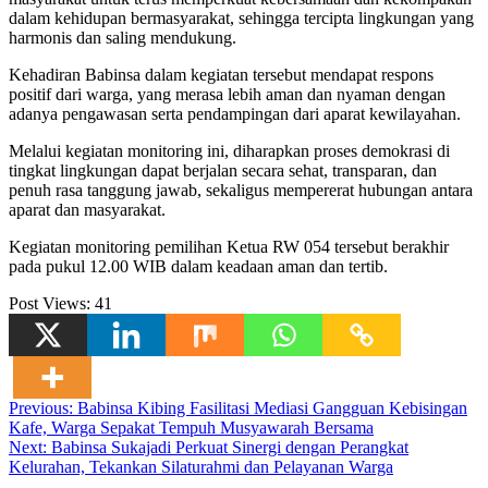
dalam kehidupan bermasyarakat, sehingga tercipta lingkungan yang
harmonis dan saling mendukung.
Kehadiran Babinsa dalam kegiatan tersebut mendapat respons
positif dari warga, yang merasa lebih aman dan nyaman dengan
adanya pengawasan serta pendampingan dari aparat kewilayahan.
Melalui kegiatan monitoring ini, diharapkan proses demokrasi di
tingkat lingkungan dapat berjalan secara sehat, transparan, dan
penuh rasa tanggung jawab, sekaligus mempererat hubungan antara
aparat dan masyarakat.
Kegiatan monitoring pemilihan Ketua RW 054 tersebut berakhir
pada pukul 12.00 WIB dalam keadaan aman dan tertib.
Post Views:
41
Navigasi
Previous:
Babinsa Kibing Fasilitasi Mediasi Gangguan Kebisingan
Kafe, Warga Sepakat Tempuh Musyawarah Bersama
pos
Next:
Babinsa Sukajadi Perkuat Sinergi dengan Perangkat
Kelurahan, Tekankan Silaturahmi dan Pelayanan Warga