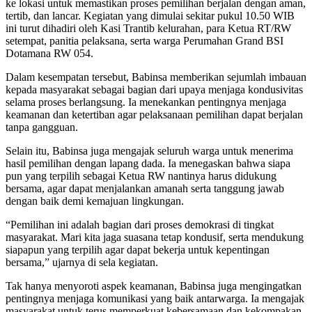
ke lokasi untuk memastikan proses pemilihan berjalan dengan aman,
tertib, dan lancar. Kegiatan yang dimulai sekitar pukul 10.50 WIB
ini turut dihadiri oleh Kasi Trantib kelurahan, para Ketua RT/RW
setempat, panitia pelaksana, serta warga Perumahan Grand BSI
Dotamana RW 054.
Dalam kesempatan tersebut, Babinsa memberikan sejumlah imbauan
kepada masyarakat sebagai bagian dari upaya menjaga kondusivitas
selama proses berlangsung. Ia menekankan pentingnya menjaga
keamanan dan ketertiban agar pelaksanaan pemilihan dapat berjalan
tanpa gangguan.
Selain itu, Babinsa juga mengajak seluruh warga untuk menerima
hasil pemilihan dengan lapang dada. Ia menegaskan bahwa siapa
pun yang terpilih sebagai Ketua RW nantinya harus didukung
bersama, agar dapat menjalankan amanah serta tanggung jawab
dengan baik demi kemajuan lingkungan.
“Pemilihan ini adalah bagian dari proses demokrasi di tingkat
masyarakat. Mari kita jaga suasana tetap kondusif, serta mendukung
siapapun yang terpilih agar dapat bekerja untuk kepentingan
bersama,” ujarnya di sela kegiatan.
Tak hanya menyoroti aspek keamanan, Babinsa juga mengingatkan
pentingnya menjaga komunikasi yang baik antarwarga. Ia mengajak
masyarakat untuk terus memperkuat kebersamaan dan kekompakan