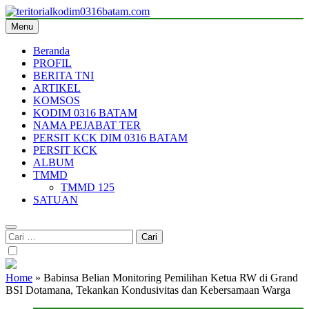
Skip
to
Menu
teritorialkodim0316batam.com
teritoriakkodimo0316batam
content
Beranda
PROFIL
BERITA TNI
ARTIKEL
KOMSOS
KODIM 0316 BATAM
NAMA PEJABAT TER
PERSIT KCK DIM 0316 BATAM
PERSIT KCK
ALBUM
TMMD
TMMD 125
SATUAN
Cari
untuk:
Home
»
Babinsa Belian Monitoring Pemilihan Ketua RW di Grand
BSI Dotamana, Tekankan Kondusivitas dan Kebersamaan Warga