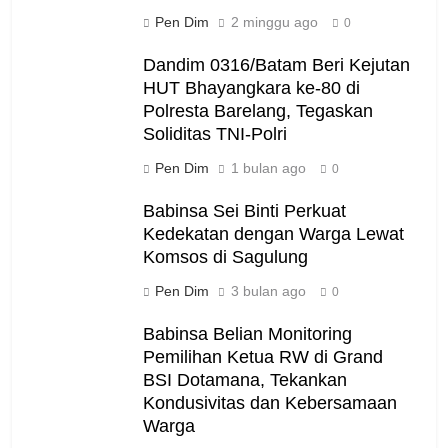
Pen Dim
2 minggu ago
0
Dandim 0316/Batam Beri Kejutan
HUT Bhayangkara ke-80 di
Polresta Barelang, Tegaskan
Soliditas TNI-Polri
Pen Dim
1 bulan ago
0
Babinsa Sei Binti Perkuat
Kedekatan dengan Warga Lewat
Komsos di Sagulung
Pen Dim
3 bulan ago
0
Babinsa Belian Monitoring
Pemilihan Ketua RW di Grand
BSI Dotamana, Tekankan
Kondusivitas dan Kebersamaan
Warga