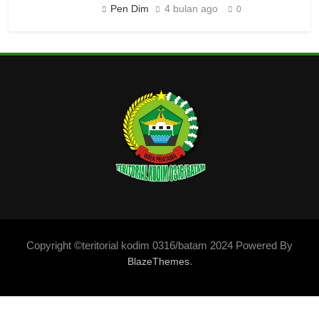
Pen Dim
4 bulan ago
0
Copyright ©teritorial kodim 0316/batam 2024 Powered By
.
BlazeThemes