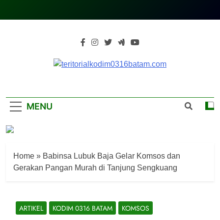
Skip
to
content
Teritorialkodim0
Teritoriakkodimo0316batam
MENU
Home
»
Babinsa Lubuk Baja Gelar Komsos dan
Gerakan Pangan Murah di Tanjung Sengkuang
ARTIKEL
KODIM 0316 BATAM
KOMSOS