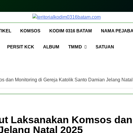
itorialkodim0316bata
kodimo0316batam
TIKEL
KOMSOS
KODIM 0316 BATAM
NAMA PEJABA
PERSIT KCK
ALBUM
TMMD
SATUAN
 dan Monitoring di Gereja Katolik Santo Damian Jelang Nata
t Laksanakan Komsos dan M
Jelang Natal 2025