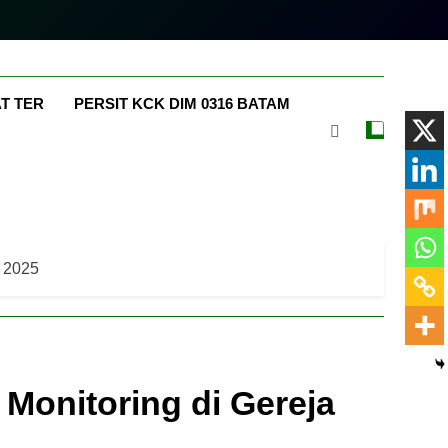
m.com
T TER
PERSIT KCK DIM 0316 BATAM
l 2025
onitoring di Gereja