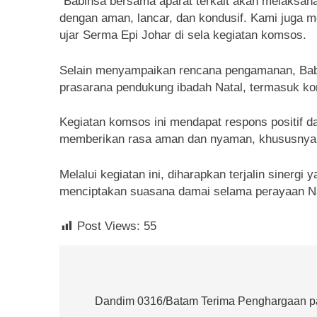
“Babinsa bersama aparat terkait akan melaksan
dengan aman, lancar, dan kondusif. Kami juga m
ujar Serma Epi Johar di sela kegiatan komsos.
Selain menyampaikan rencana pengamanan, Babin
prasarana pendukung ibadah Natal, termasuk kon
Kegiatan komsos ini mendapat respons positif da
memberikan rasa aman dan nyaman, khususnya
Melalui kegiatan ini, diharapkan terjalin siner
menciptakan suasana damai selama perayaan Na
Post Views:
55
Navigasi
pos
Dandim 0316/Batam Terima Penghargaan pa