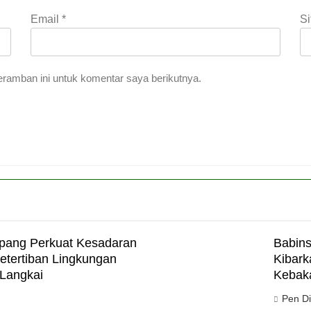
Email
*
S
ramban ini untuk komentar saya berikutnya.
upang Perkuat Kesadaran
Babins
etertiban Lingkungan
Kibark
Langkai
Kebak
Pen D