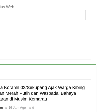
itus Web
a Koramil 02/Sekupang Ajak Warga Kibing
an Merah Putih dan Waspadai Bahaya
aran di Musim Kemarau
im
16 Jam Ago
0