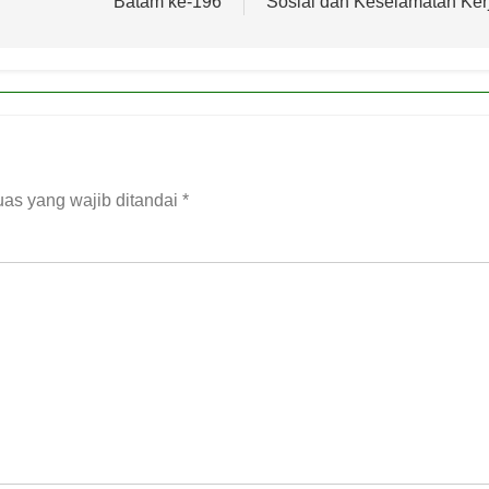
Batam ke-196
Sosial dan Keselamatan Ker
as yang wajib ditandai
*