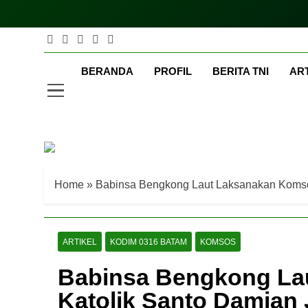
Skip
to
content
Ter
Teritoriak
BERANDA
PROFIL
BERITA TNI
AR
Home
»
Babinsa Bengkong Laut Laksanakan Komsos
ARTIKEL
KODIM 0316 BATAM
KOMSOS
Babinsa Bengkong Lau
Katolik Santo Damian 