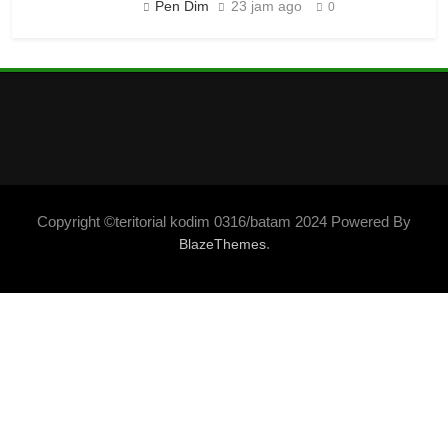
Pen Dim
23 jam ago
0
Copyright ©teritorial kodim 0316/batam 2024 Powered By
.
BlazeThemes