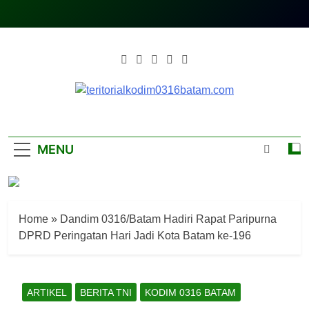
Skip
to
content
Teritorialkodim0
Teritoriakkodimo0316batam
MENU
Home
»
Dandim 0316/Batam Hadiri Rapat Paripurna
DPRD Peringatan Hari Jadi Kota Batam ke-196
ARTIKEL
BERITA TNI
KODIM 0316 BATAM