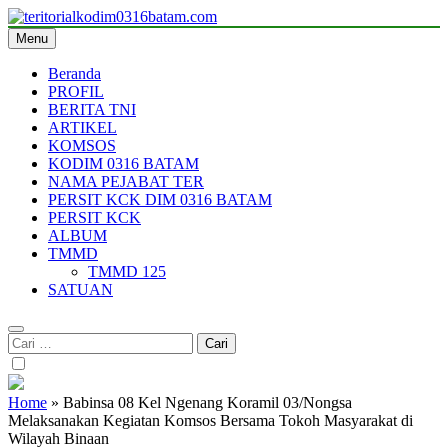
Skip
to
Menu
teritorialkodim0316batam.com
teritoriakkodimo0316batam
content
Beranda
PROFIL
BERITA TNI
ARTIKEL
KOMSOS
KODIM 0316 BATAM
NAMA PEJABAT TER
PERSIT KCK DIM 0316 BATAM
PERSIT KCK
ALBUM
TMMD
TMMD 125
SATUAN
Cari
untuk:
Home
»
Babinsa 08 Kel Ngenang Koramil 03/Nongsa
Melaksanakan Kegiatan Komsos Bersama Tokoh Masyarakat di
Wilayah Binaan