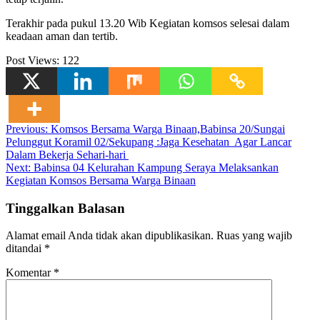
Terakhir pada pukul 13.20 Wib Kegiatan komsos selesai dalam
keadaan aman dan tertib.
Post Views:
122
Navigasi
Previous:
Komsos Bersama Warga Binaan,Babinsa 20/Sungai
Pelunggut Koramil 02/Sekupang :Jaga Kesehatan Agar Lancar
pos
Dalam Bekerja Sehari-hari
Next:
Babinsa 04 Kelurahan Kampung Seraya Melaksankan
Kegiatan Komsos Bersama Warga Binaan
Tinggalkan Balasan
Alamat email Anda tidak akan dipublikasikan.
Ruas yang wajib
ditandai
*
Komentar
*