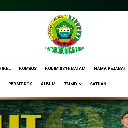
itorialkodim0316bat
kkodimo0316batam
TIKEL
KOMSOS
KODIM 0316 BATAM
NAMA PEJABAT 
PERSIT KCK
ALBUM
TMMD
SATUAN