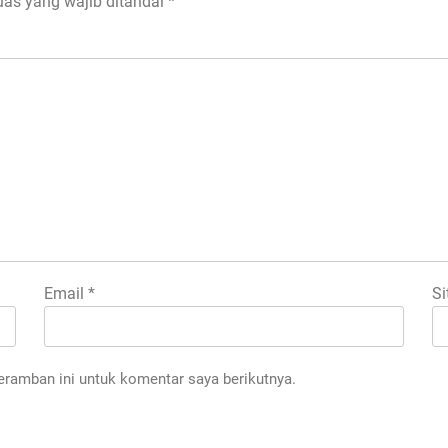
uas yang wajib ditandai
*
Email
*
Si
eramban ini untuk komentar saya berikutnya.