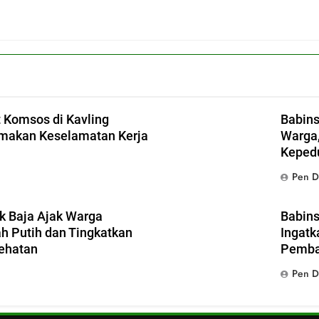
 Komsos di Kavling
Babins
amakan Keselamatan Kerja
Warga,
Keped
Pen D
k Baja Ajak Warga
Babins
 Putih dan Tingkatkan
Ingatk
ehatan
Pemba
Pen D