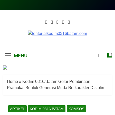
Skip
to
content
Teritorialkodim0
Teritoriakkodimo0316batam
MENU
Home
»
Kodim 0316/Batam Gelar Pembinaan
Pramuka, Bentuk Generasi Muda Berkarakter Disiplin
ARTIKEL
KODIM 0316 BATAM
KOMSOS