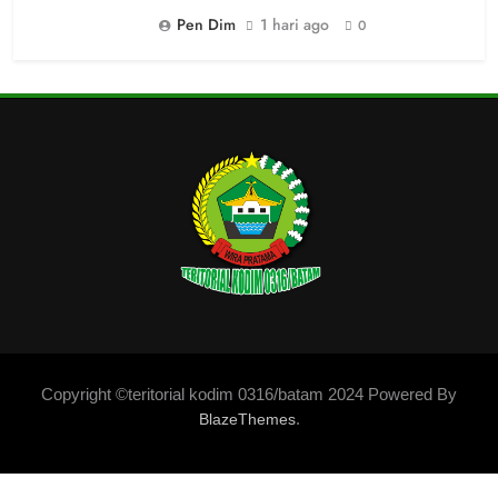
Pen Dim
1 hari ago
0
Copyright ©teritorial kodim 0316/batam 2024 Powered By
.
BlazeThemes