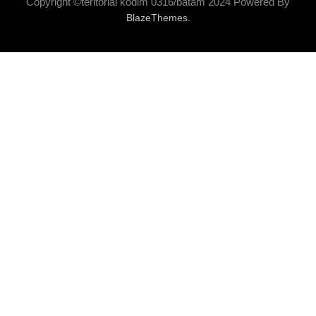
Copyright ©teritorial kodim 0316/batam 2024 Powered By
.
BlazeThemes