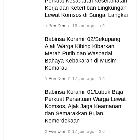
Perkuat Kesadaran Keselamatan
Kerja dan Ketertiban Lingkungan
Lewat Komsos di Sungai Langkai
Pen Dim
16 jam ago
0
Babinsa Koramil 02/Sekupang
Ajak Warga Kibing Kibarkan
Merah Putih dan Waspadai
Bahaya Kebakaran di Musim
Kemarau
Pen Dim
17 jam ago
0
Babinsa Koramil 01/Lubuk Baja
Perkuat Persatuan Warga Lewat
Komsos, Ajak Jaga Keamanan
dan Semarakkan Bulan
Kemerdekaan
Pen Dim
17 jam ago
0