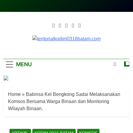
Skip
to
content
Teritorialkodim0
Teritoriakkodimo0316batam
MENU
Home
»
Babinsa Kel Bengkong Sadai Melaksanakan
Komsos Bersama Warga Binaan dan Monitoring
Wilayah Binaan.
ARTIKEL
KODIM 0316 BATAM
KOMSOS