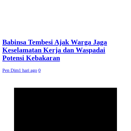
Babinsa Tembesi Ajak Warga Jaga
Keselamatan Kerja dan Waspadai
Potensi Kebakaran
Pen Dim
1 hari ago
0