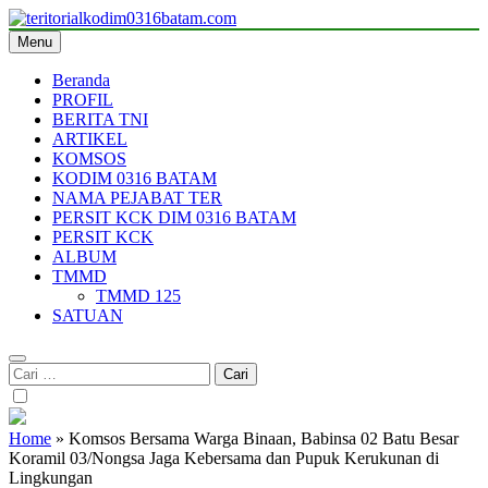
Skip
to
Menu
teritorialkodim0316batam.com
teritoriakkodimo0316batam
content
Beranda
PROFIL
BERITA TNI
ARTIKEL
KOMSOS
KODIM 0316 BATAM
NAMA PEJABAT TER
PERSIT KCK DIM 0316 BATAM
PERSIT KCK
ALBUM
TMMD
TMMD 125
SATUAN
Cari
untuk:
Home
»
Komsos Bersama Warga Binaan, Babinsa 02 Batu Besar
Koramil 03/Nongsa Jaga Kebersama dan Pupuk Kerukunan di
Lingkungan