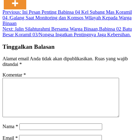
Navigasi
Previous:
Ini Pesan Penting Babinsa 04 Kel Subang Mas Koramil
04 /Galang Saat Monitoring dan Komsos Wilayah Kepada Warga
pos
Binaan
Next:
Jalin Silahturahmi Bersama Warga Binaan,Babinsa 02 Batu
Besar Koramil 03/Nongsa Ingatkan Pentingnya Jaga Kebersihan.
Tinggalkan Balasan
Alamat email Anda tidak akan dipublikasikan.
Ruas yang wajib
ditandai
*
Komentar
*
Nama
*
Email
*