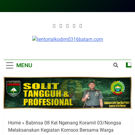
Skip
to
content
Teritorialkodim03
Teritoriakkodimo0316batam
MENU
Home
»
Babinsa 08 Kel Ngenang Koramil 03/Nongsa
Melaksanakan Kegiatan Komsos Bersama Warga