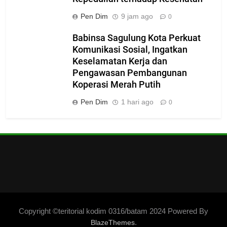
Pen Dim
9 jam ago
0
Babinsa Sagulung Kota Perkuat
Komunikasi Sosial, Ingatkan
Keselamatan Kerja dan
Pengawasan Pembangunan
Koperasi Merah Putih
Pen Dim
1 hari ago
0
Copyright ©teritorial kodim 0316/batam 2024 Powered By
.
BlazeThemes