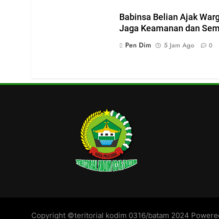
Babinsa Belian Ajak War
Jaga Keamanan dan Sema
Pen Dim
5 Jam Ago
0
Copyright ©teritorial kodim 0316/batam 2024 Power