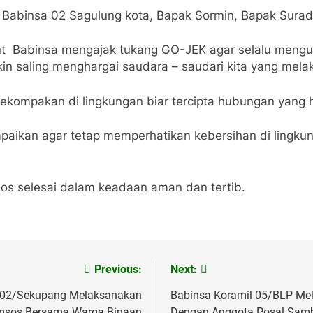
, Babinsa 02 Sagulung kota, Bapak Sormin, Bapak Surad
ut Babinsa mengajak tukang GO-JEK agar selalu meng
kin saling menghargai saudara – saudari kita yang mel
ekompakan di lingkungan biar tercipta hubungan yang 
mpaikan agar tetap memperhatikan kebersihan di lingk
os selesai dalam keadaan aman dan tertib.
Previous:
Next:
l 02/Sekupang Melaksanakan
Babinsa Koramil 05/BLP Me
msos Bersama Warga Binaan
Dengan Anggota Posal Samb