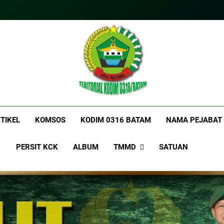
itorialkodim0316bat
kkodimo0316batam
TIKEL
KOMSOS
KODIM 0316 BATAM
NAMA PEJABAT
PERSIT KCK
ALBUM
TMMD
SATUAN