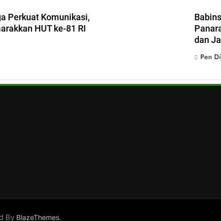
ga Perkuat Komunikasi,
Babins
rakkan HUT ke-81 RI
Panara
dan J
Pen D
ed By
.
BlazeThemes