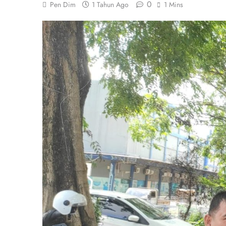
0
Pen Dim
1 Tahun Ago
1 Mins