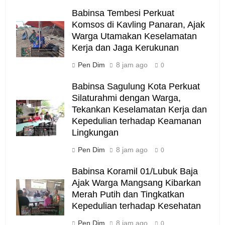
Babinsa Tembesi Perkuat
Komsos di Kavling Panaran, Ajak
Warga Utamakan Keselamatan
Kerja dan Jaga Kerukunan
Pen Dim
8 jam ago
0
Babinsa Sagulung Kota Perkuat
Silaturahmi dengan Warga,
Tekankan Keselamatan Kerja dan
Kepedulian terhadap Keamanan
Lingkungan
Pen Dim
8 jam ago
0
Babinsa Koramil 01/Lubuk Baja
Ajak Warga Mangsang Kibarkan
Merah Putih dan Tingkatkan
Kepedulian terhadap Kesehatan
Pen Dim
8 jam ago
0