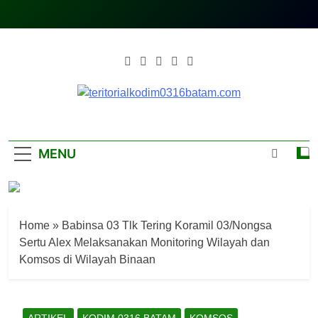
Skip
to
content
Teritorialkodim0
Teritoriakkodimo0316batam
MENU
Home
»
Babinsa 03 Tlk Tering Koramil 03/Nongsa
Sertu Alex Melaksanakan Monitoring Wilayah dan
Komsos di Wilayah Binaan
ARTIKEL
KODIM 0316 BATAM
KOMSOS