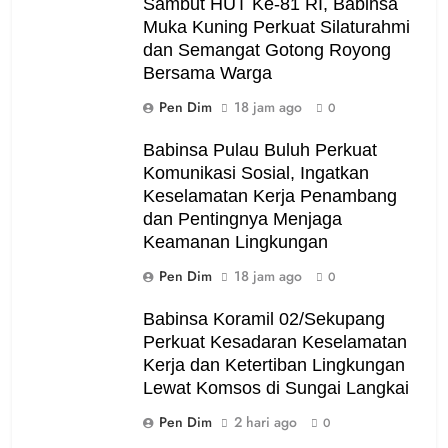
Sambut HUT Ke-81 RI, Babinsa
Muka Kuning Perkuat Silaturahmi
dan Semangat Gotong Royong
Bersama Warga
Pen Dim
18 jam ago
0
Babinsa Pulau Buluh Perkuat
Komunikasi Sosial, Ingatkan
Keselamatan Kerja Penambang
dan Pentingnya Menjaga
Keamanan Lingkungan
Pen Dim
18 jam ago
0
Babinsa Koramil 02/Sekupang
Perkuat Kesadaran Keselamatan
Kerja dan Ketertiban Lingkungan
Lewat Komsos di Sungai Langkai
Pen Dim
2 hari ago
0