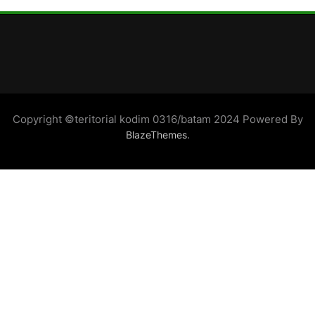
Copyright ©teritorial kodim 0316/batam 2024 Powered By
.
BlazeThemes