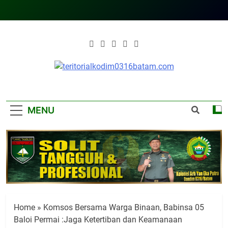
Skip
to
content
Teritorialkodim0
Teritoriakkodimo0316batam
MENU
Home
»
Komsos Bersama Warga Binaan, Babinsa 05
Baloi Permai :Jaga Ketertiban dan Keamanaan