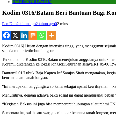
KODIM 0316 BATAM
Kodim 0316/Batam Beri Bantuan Bagi Ko
Pen Dim
2 tahun ago
2 tahun ago
0
2 mins
Kodim 0316] Hujan dengan intensitas tinggi yang mengguyur sejuml
sepeda motor tertimbun longsor.
Terkait hal itu Kodim 0316/Batam menerjukan anggotanya untuk mem
Koramil dikerahkan ke lokasi longsor.Kelurahan seraya.RT 05/06 R
Danramil 01/Lubuk Baja Kapten Inf Samjos Sirait mengatakan, kegia
bencana alam tanah longsor.
“Ini merupakan tanggungjawab kami sebagai aparat kewilayahan,” ka
Menurutnya, dengan adanya bakti sosial ini dapat mengurangi beban
“Kegiatan Baksos ini juga bisa mempererat hubungan silaturahmi TN
Sementara itu, salah satu warga terdampar bencana tanah longsor,