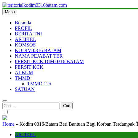
Skip
to
Menu
teritorialkodim0316batam.com
teritoriakkodimo0316batam
content
Beranda
PROFIL
BERITA TNI
ARTIKEL
KOMSOS
KODIM 0316 BATAM
NAMA PEJABAT TER
PERSIT KCK DIM 0316 BATAM
PERSIT KCK
ALBUM
TMMD
TMMD 125
SATUAN
Cari
untuk:
Home
»
Kodim 0316/Batam Beri Bantuan Bagi Korban Terdampak 
ARTIKEL