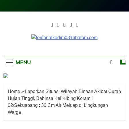
Skip
to
content
Teritorialkodim0
Teritoriakkodimo0316batam
MENU
Home
»
Laporkan Situasi Wilayah Binaan Akibat Curah
Hujan Tinggi, Babinsa Kel Kibing Koramil
02/Sekuapang : 30 Cm Air Meluap di Lingkungan
Warga