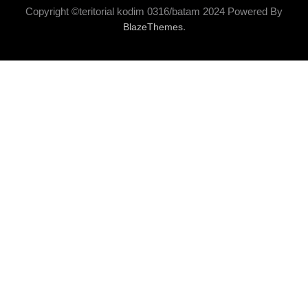
Copyright ©teritorial kodim 0316/batam 2024 Powered By
.
BlazeThemes