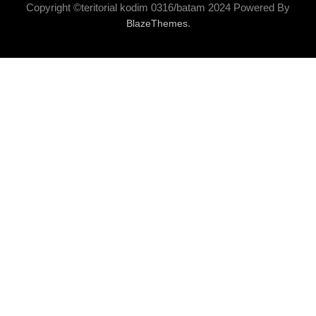
Copyright ©teritorial kodim 0316/batam 2024 Powered By
.
BlazeThemes