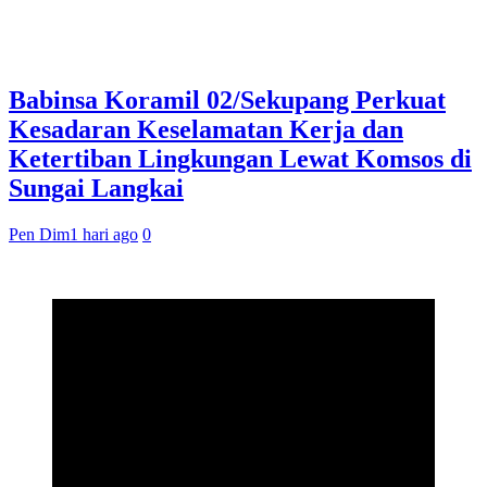
Babinsa Koramil 02/Sekupang Perkuat
Kesadaran Keselamatan Kerja dan
Ketertiban Lingkungan Lewat Komsos di
Sungai Langkai
Pen Dim
1 hari ago
0