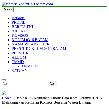
Skip
to
Menu
teritorialkodim0316batam.com
teritoriakkodimo0316batam
content
Beranda
PROFIL
BERITA TNI
ARTIKEL
KOMSOS
KODIM 0316 BATAM
NAMA PEJABAT TER
PERSIT KCK DIM 0316 BATAM
PERSIT KCK
ALBUM
TMMD
TMMD 125
SATUAN
Cari
untuk:
Home
»
Babinsa 08 Kelurahan Lubuk Baja Kota Koramil 01/LB
Melaksanakan Kegiatan Komsos Bersama Warga Binaan.