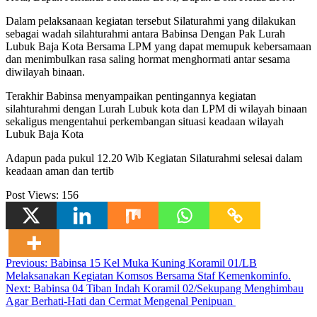
Dalam pelaksanaan kegiatan tersebut Silaturahmi yang dilakukan
sebagai wadah silahturahmi antara Babinsa Dengan Pak Lurah
Lubuk Baja Kota Bersama LPM yang dapat memupuk kebersamaan
dan menimbulkan rasa saling hormat menghormati antar sesama
diwilayah binaan.
Terakhir Babinsa menyampaikan pentingannya kegiatan
silahturahmi dengan Lurah Lubuk kota dan LPM di wilayah binaan
sekaligus mengentahui perkembangan situasi keadaan wilayah
Lubuk Baja Kota
Adapun pada pukul 12.20 Wib Kegiatan Silaturahmi selesai dalam
keadaan aman dan tertib
Post Views:
156
Navigasi
Previous:
Babinsa 15 Kel Muka Kuning Koramil 01/LB
Melaksanakan Kegiatan Komsos Bersama Staf Kemenkominfo.
pos
Next:
Babinsa 04 Tiban Indah Koramil 02/Sekupang Menghimbau
Agar Berhati-Hati dan Cermat Mengenal Penipuan