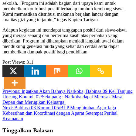
sekolah. “Program ini adalah bagian dari upaya kami untuk
memberikan kontribusi positif terhadap tumbuh kembang siswa.
Kami memastikan distribusi makanan berjalan lancar dengan
kualitas gizi yang terjamin,” tegas Kapten Tarigan.
Adapun kegiatan ini mendapat tanggapan positif dari siswa-siswi
yang merasa senang dan berterima kasih atas perhatian yang
diberikan. Program ini diharapkan menjadi langkah awal dalam
mendukung generasi muda yang sehat dan cerdas serta dapat
memberikan dampak positif bagi pendidikan.
Post Views:
311
Navigasi
Previous:
Ingatkan Akan Bahaya Narkoba, Babinsa 09 Kel Tanjung
Uncang Koramil 02/Sekupang : Narkoba dapat Merusak Masa
pos
Depan dan Merugikan Keluarga.
Next:
Babinsa 03 Koramil 05/BLP Menghimbau Agar Jaga
Kebersihan dan Koordinasi dengan Aparat Setempat Perihal
Keamanan
Tinggalkan Balasan