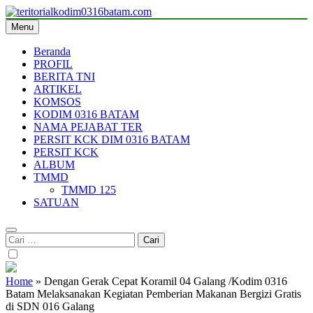
Skip
to
Menu
teritorialkodim0316batam.com
teritoriakkodimo0316batam
content
Beranda
PROFIL
BERITA TNI
ARTIKEL
KOMSOS
KODIM 0316 BATAM
NAMA PEJABAT TER
PERSIT KCK DIM 0316 BATAM
PERSIT KCK
ALBUM
TMMD
TMMD 125
SATUAN
Cari
untuk:
Home
»
Dengan Gerak Cepat Koramil 04 Galang /Kodim 0316
Batam Melaksanakan Kegiatan Pemberian Makanan Bergizi Gratis
di SDN 016 Galang