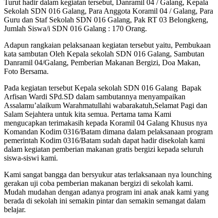
Turut hadir dalam kegiatan tersebut, Danramil 04 / Galang, Kepala
Sekolah SDN 016 Galang, Para Anggota Koramil 04 / Galang, Para
Guru dan Staf Sekolah SDN 016 Galang, Pak RT 03 Belongkeng,
Jumlah Siswa/i SDN 016 Galang : 170 Orang.
Adapun rangkaian pelaksanaan kegiatan tersebut yaitu, Pembukaan
kata sambutan Oleh Kepala sekolah SDN 016 Galang, Sambutan
Danramil 04/Galang, Pemberian Makanan Bergizi, Doa Makan,
Foto Bersama.
Pada kegiatan tersebut Kepala sekolah SDN 016 Galang Bapak
Arfisan Wardi SPd.SD dalam sambutannya menyampaikan
Assalamu’alaikum Warahmatullahi wabarakatuh,Selamat Pagi dan
Salam Sejahtera untuk kita semua. Pertama tama Kami
mengucapkan terimakasih kepada Koramil 04 Galang Khusus nya
Komandan Kodim 0316/Batam dimana dalam pelaksanaan program
pemerintah Kodim 0316/Batam sudah dapat hadir disekolah kami
dalam kegiatan pemberian makanan gratis bergizi kepada seluruh
siswa-siswi kami.
Kami sangat bangga dan bersyukur atas terlaksanaan nya lounching
gerakan uji coba pemberian makanan bergizi di sekolah kami.
Mudah mudahan dengan adanya program ini anak anak kami yang
berada di sekolah ini semakin pintar dan semakin semangat dalam
belajar.