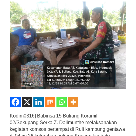
Kodim0316] Babinsa 15 Buliang Koramil
02/Sekupang Serka Z. Dalimunthe melaksanakan
kegiatan komsos bertempat di Ruli kampung gentawa
rt. 04 rw 26 kelurahan buliang Kecamatan batu