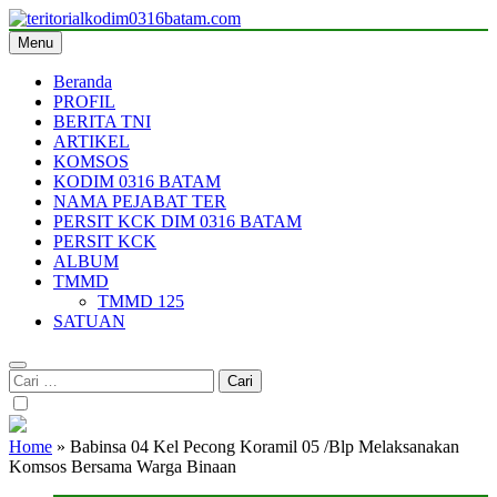
Skip
to
Menu
teritorialkodim0316batam.com
teritoriakkodimo0316batam
content
Beranda
PROFIL
BERITA TNI
ARTIKEL
KOMSOS
KODIM 0316 BATAM
NAMA PEJABAT TER
PERSIT KCK DIM 0316 BATAM
PERSIT KCK
ALBUM
TMMD
TMMD 125
SATUAN
Cari
untuk:
Home
»
Babinsa 04 Kel Pecong Koramil 05 /Blp Melaksanakan
Komsos Bersama Warga Binaan