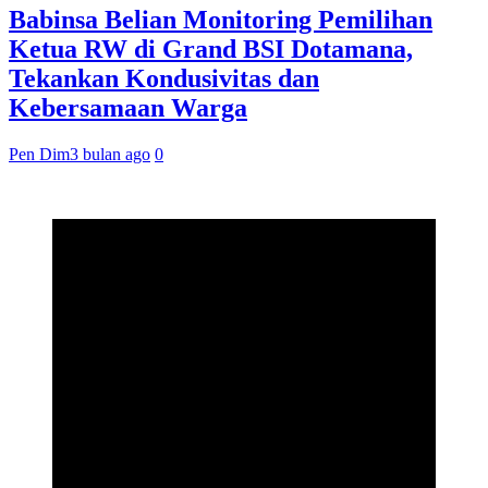
Babinsa Belian Monitoring Pemilihan
Ketua RW di Grand BSI Dotamana,
Tekankan Kondusivitas dan
Kebersamaan Warga
Pen Dim
3 bulan ago
0