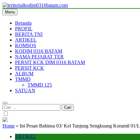
Skip
to
Menu
teritorialkodim0316batam.com
teritoriakkodimo0316batam
content
Beranda
PROFIL
BERITA TNI
ARTIKEL
KOMSOS
KODIM 0316 BATAM
NAMA PEJABAT TER
PERSIT KCK DIM 0316 BATAM
PERSIT KCK
ALBUM
TMMD
TMMD 125
SATUAN
Cari
untuk:
Home
»
Ini Pesan Babinsa 03/ Kel Tanjung Sengkuang Koramil 01
ARTIKEL