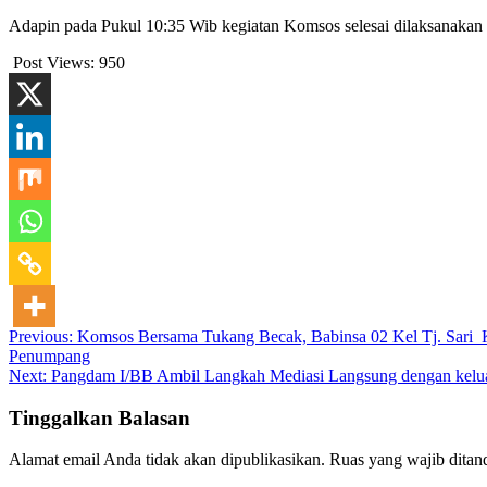
Adapin pada Pukul 10:35 Wib kegiatan Komsos selesai dilaksanakan
Post Views:
950
Navigasi
Previous:
Komsos Bersama Tukang Becak, Babinsa 02 Kel Tj. Sari
Penumpang
pos
Next:
Pangdam I/BB Ambil Langkah Mediasi Langsung dengan kelu
Tinggalkan Balasan
Alamat email Anda tidak akan dipublikasikan.
Ruas yang wajib ditan