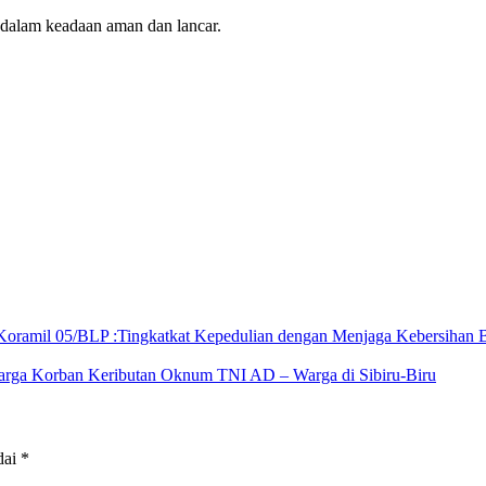
 dalam keadaan aman dan lancar.
 Koramil 05/BLP :Tingkatkat Kepedulian dengan Menjaga Kebersih
arga Korban Keributan Oknum TNI AD – Warga di Sibiru-Biru
dai
*