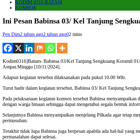
KODIM 0316 BATAM
KOMSOS
Ini Pesan Babinsa 03/ Kel Tanjung Seng
Pen Dim
2 tahun ago
2 tahun ago
0
2 mins
Kodim0316]Batam- Babinsa 03/Kel Tanjung Sengkuang Koramil 01
Ampar.Minggu [10/11/2024].
Adapun kegiatan tersebut dilaksanakan pada pukul 10.00 Wib.
Turut hadir dalam kegiatan tersebut, Babinsa 03/ Kel Tanjung Sengk
Pada pelaksanaan kegiatan komsos tersebut Babinsa menyampaikan da
dengan warga binaan sehingga dapat mengetahui segala bentuk infor
Selanjutnya Babinsa menyampaikan menjelang Pilkada agar tetap me
permusuhan.
Terakhir tidak lupa Babinsa juga berpesan apabila ada hal-hal yang 
permasalahan dapat selesai.