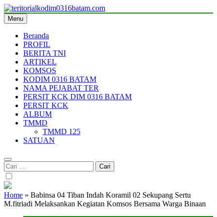
Skip
to
Menu
teritorialkodim0316batam.com
teritoriakkodimo0316batam
content
Beranda
PROFIL
BERITA TNI
ARTIKEL
KOMSOS
KODIM 0316 BATAM
NAMA PEJABAT TER
PERSIT KCK DIM 0316 BATAM
PERSIT KCK
ALBUM
TMMD
TMMD 125
SATUAN
Cari
untuk:
Home
»
Babinsa 04 Tiban Indah Koramil 02 Sekupang Sertu
M.fitriadi Melaksankan Kegiatan Komsos Bersama Warga Binaan