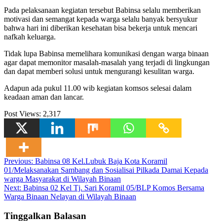
Pada pelaksanaan kegiatan tersebut Babinsa selalu memberikan
motivasi dan semangat kepada warga selalu banyak bersyukur
bahwa hari ini diberikan kesehatan bisa bekerja untuk mencari
nafkah keluarga.
Tidak lupa Babinsa memelihara komunikasi dengan warga binaan
agar dapat memonitor masalah-masalah yang terjadi di lingkungan
dan dapat memberi solusi untuk mengurangi kesulitan warga.
Adapun ada pukul 11.00 wib kegiatan komsos selesai dalam
keadaan aman dan lancar.
Post Views:
2,317
Navigasi
Previous:
Babinsa 08 Kel.Lubuk Baja Kota Koramil
01/Melaksanakan Sambang dan Sosialisai Pilkada Damai Kepada
pos
warga Masyarakat di Wilayah Binaan
Next:
Babinsa 02 Kel Tj. Sari Koramil 05/BLP Komos Bersama
Warga Binaan Nelayan di Wilayah Binaan
Tinggalkan Balasan