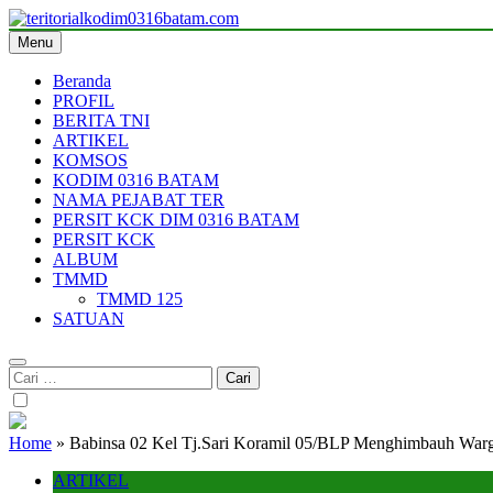
Skip
to
Menu
teritorialkodim0316batam.com
teritoriakkodimo0316batam
content
Beranda
PROFIL
BERITA TNI
ARTIKEL
KOMSOS
KODIM 0316 BATAM
NAMA PEJABAT TER
PERSIT KCK DIM 0316 BATAM
PERSIT KCK
ALBUM
TMMD
TMMD 125
SATUAN
Cari
untuk:
Home
»
Babinsa 02 Kel Tj.Sari Koramil 05/BLP Menghimbauh Warg
ARTIKEL