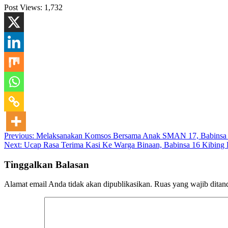
Post Views:
1,732
Navigasi
Previous:
Melaksanakan Komsos Bersama Anak SMAN 17, Babinsa 20 
Next:
Ucap Rasa Terima Kasi Ke Warga Binaan, Babinsa 16 Kibing
pos
Tinggalkan Balasan
Alamat email Anda tidak akan dipublikasikan.
Ruas yang wajib ditan