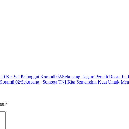
Kel Sei Pelunggut Koramil 02/Sekupang :Jagam Pernah Bosan Itu Be
 Koramil 02/Sekupang : Semoga TNI Kita Semangkin Kuat Untuk Men
dai
*