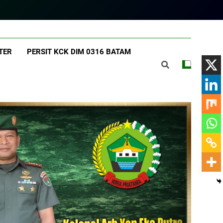
am.com
TER
PERSIT KCK DIM 0316 BATAM