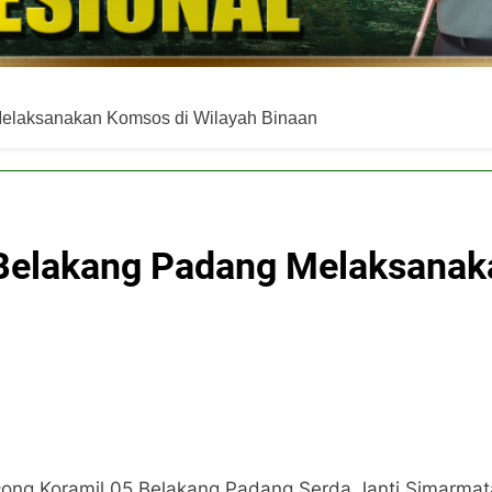
Melaksanakan Komsos di Wilayah Binaan
 Belakang Padang Melaksanak
econg Koramil 05 Belakang Padang Serda Janti Simarm