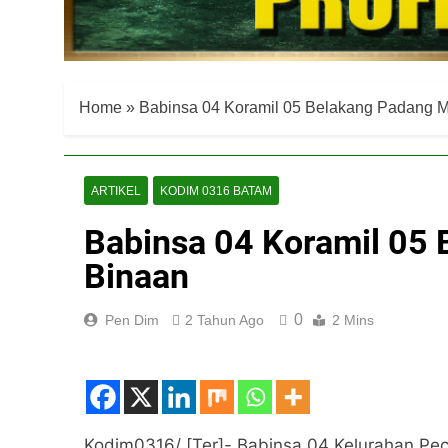
Home
»
Babinsa 04 Koramil 05 Belakang Padang 
ARTIKEL
KODIM 0316 BATAM
Babinsa 04 Koramil 05
Binaan
0
Pen Dim
2 Tahun Ago
2 Mins
Kodim0316/ [Ter]- Babinsa 04 Kelurahan P