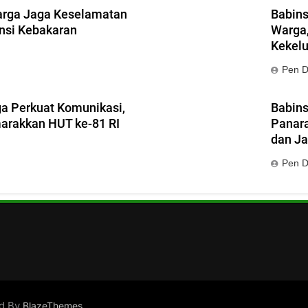
arga Jaga Keselamatan
Babins
nsi Kebakaran
Warga,
Kekel
Pen 
ga Perkuat Komunikasi,
Babins
rakkan HUT ke-81 RI
Panara
dan J
Pen 
ed By
.
BlazeThemes