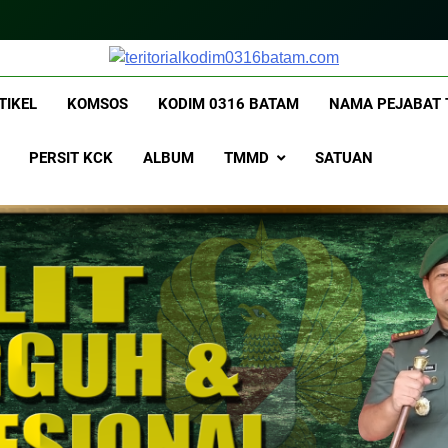
itorialkodim0316bat
kodimo0316batam
TIKEL
KOMSOS
KODIM 0316 BATAM
NAMA PEJABAT 
PERSIT KCK
ALBUM
TMMD
SATUAN