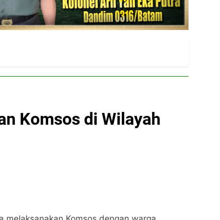
an Komsos di Wilayah
ata melaksanakan Komsos dengan warga