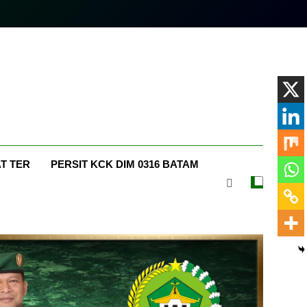
m.com
T TER
PERSIT KCK DIM 0316 BATAM