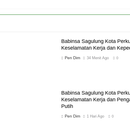
Babinsa Sagulung Kota Perku
Keselamatan Kerja dan Kepe
Pen Dim
34 Menit Ago
0
Babinsa Sagulung Kota Perku
Keselamatan Kerja dan Pen
Putih
Pen Dim
1 Hari Ago
0