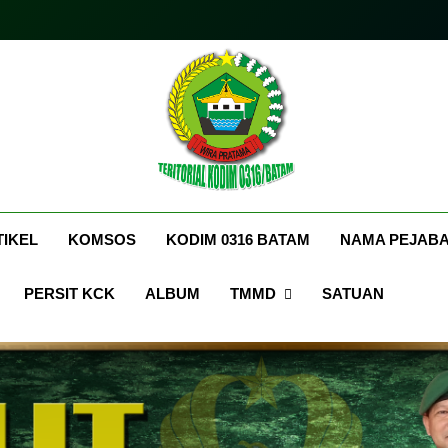
itorialkodim0316bata
kodimo0316batam
TIKEL
KOMSOS
KODIM 0316 BATAM
NAMA PEJABA
PERSIT KCK
ALBUM
TMMD
SATUAN