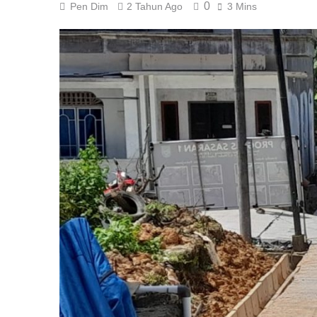
0
Pen Dim
2 Tahun Ago
3 Mins