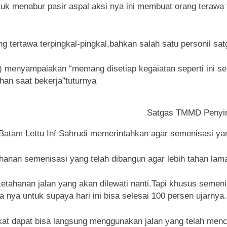
tuk menabur pasir aspal aksi nya ini membuat orang terawa
 tertawa terpingkal-pingkal,bahkan salah satu personil s
nyampaiakan “memang disetiap kegaiatan seperti ini selal
han saat bekerja”tuturnya
Satgas TMMD Penyir
atam Lettu Inf Sahrudi memerintahkan agar semenisasi yang
anan semenisasi yang telah dibangun agar lebih tahan lama 
etahanan jalan yang akan dilewati nanti.Tapi khusus semenisas
nya untuk supaya hari ini bisa selesai 100 persen ujarnya.
t dapat bisa langsung menggunakan jalan yang telah mencap