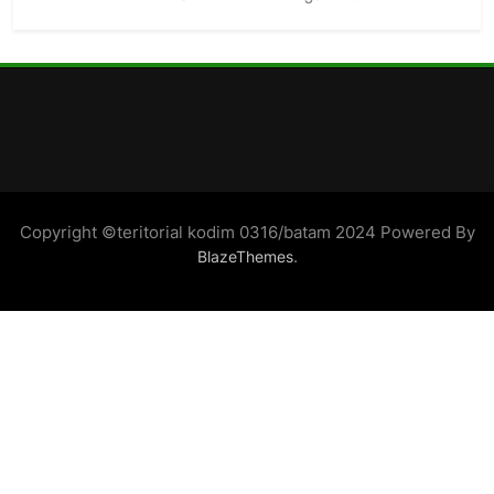
Copyright ©teritorial kodim 0316/batam 2024 Powered By
.
BlazeThemes