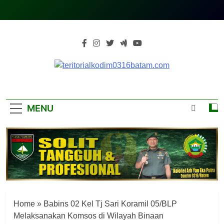
Skip
to
content
Teritorialkodim0
Teritoriakkodimo0316batam
MENU
Home
»
Babins 02 Kel Tj Sari Koramil 05/BLP
Melaksanakan Komsos di Wilayah Binaan