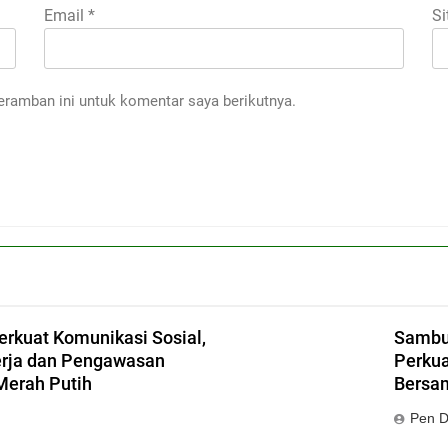
Email
*
Si
eramban ini untuk komentar saya berikutnya.
erkuat Komunikasi Sosial,
Sambut
erja dan Pengawasan
Perkua
erah Putih
Bersa
Pen 