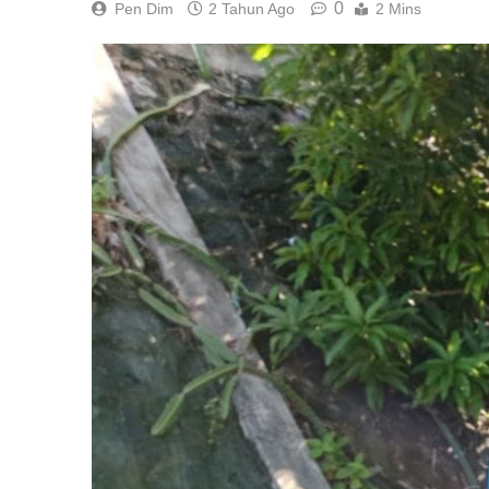
0
Pen Dim
2 Tahun Ago
2 Mins