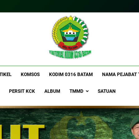
itorialkodim0316bat
kkodimo0316batam
TIKEL
KOMSOS
KODIM 0316 BATAM
NAMA PEJABAT 
PERSIT KCK
ALBUM
TMMD
SATUAN