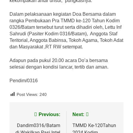
kekompakan antar unsur,” pungkasnya.
Dalam pelaksanaan kegiatan Doa Bersama dalam
rangka Pembukaan Pra TMMD ke-120 Tahun Kodim
0326/Batam tersebut turut serta dihadiri oleh, Lettu Inf
Sahrudi (Pasiter Kodim 0316/Batam), Anggota Staf
Teritorial, Anggota Babinsa, Tokoh Agama, Tokoh Adat
dan Masyarakat ,RT RW setempat.
Adapun pada pukul 20.00 acara Do’a bersama
selesai dengan kondisi lancar, tertib dan aman.
Pendim/0316
Post Views:
240
Navigasi
Previous:
Next:
pos
Dandim0316/Batam
TMMD Ke-120Tahun
di Wakilkan Pasi Intel
2024 Kodim