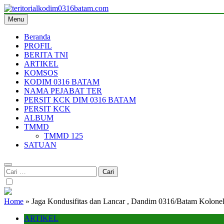
Skip
to
Menu
teritorialkodim0316batam.com
teritoriakkodimo0316batam
content
Beranda
PROFIL
BERITA TNI
ARTIKEL
KOMSOS
KODIM 0316 BATAM
NAMA PEJABAT TER
PERSIT KCK DIM 0316 BATAM
PERSIT KCK
ALBUM
TMMD
TMMD 125
SATUAN
Cari
untuk:
Home
»
Jaga Kondusifitas dan Lancar , Dandim 0316/Batam Kolonel
ARTIKEL