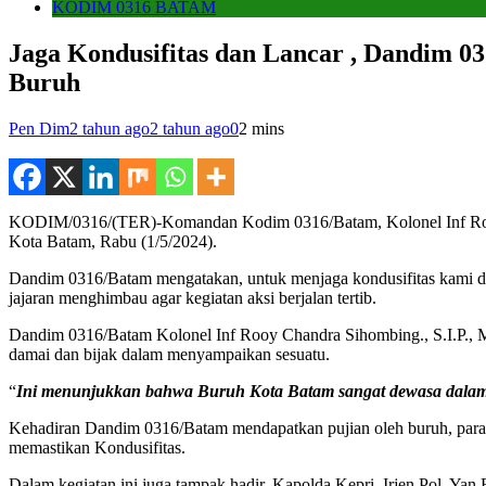
KODIM 0316 BATAM
Jaga Kondusifitas dan Lancar , Dandim 0
Buruh
Pen Dim
2 tahun ago
2 tahun ago
0
2 mins
KODIM/0316/(TER)-Komandan Kodim 0316/Batam, Kolonel Inf Rooy 
Kota Batam, Rabu (1/5/2024).
Dandim 0316/Batam mengatakan, untuk menjaga kondusifitas kami dar
jajaran menghimbau agar kegiatan aksi berjalan tertib.
Dandim 0316/Batam Kolonel Inf Rooy Chandra Sihombing., S.I.P., M
damai dan bijak dalam menyampaikan sesuatu.
“
Ini menunjukkan bahwa Buruh Kota Batam sangat dewasa dalam
Kehadiran Dandim 0316/Batam mendapatkan pujian oleh buruh, para 
memastikan Kondusifitas.
Dalam kegiatan ini juga tampak hadir, Kapolda Kepri, Irjen Pol Ya