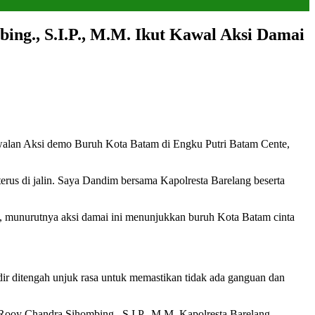
ing., S.I.P., M.M. Ikut Kawal Aksi Damai
lan Aksi demo Buruh Kota Batam di Engku Putri Batam Cente,
rus di jalin. Saya Dandim bersama Kapolresta Barelang beserta
, munurutnya aksi damai ini menunjukkan buruh Kota Batam cinta
r ditengah unjuk rasa untuk memastikan tidak ada ganguan dan
 Rooy Chandra Sihombing., S.I.P., M.M, Kapolresta Barelang