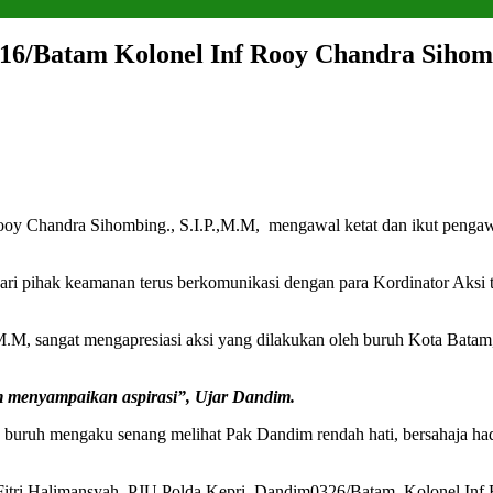
316/Batam Kolonel Inf Rooy Chandra Sihomb
Chandra Sihombing., S.I.P.,M.M, mengawal ketat dan ikut pengawa
i pihak keamanan terus berkomunikasi dengan para Kordinator Aksi te
.M, sangat mengapresiasi aksi yang dilakukan oleh buruh Kota Batam
 menyampaikan aspirasi”, Ujar Dandim.
buruh mengaku senang melihat Pak Dandim rendah hati, bersahaja hadi
n Fitri Halimansyah, PJU Polda Kepri, Dandim0326/Batam, Kolonel Inf