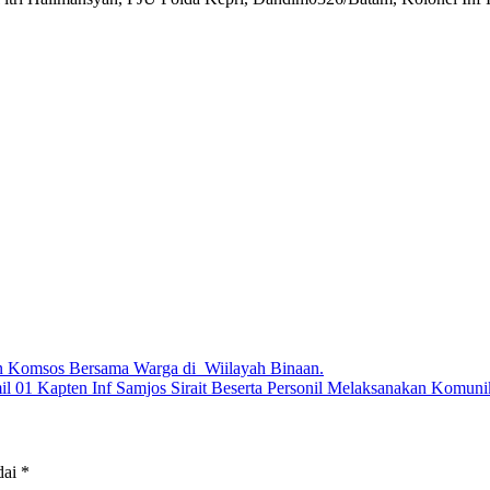
n Komsos Bersama Warga di Wiilayah Binaan.
01 Kapten Inf Samjos Sirait Beserta Personil Melaksanakan Komuni
dai
*