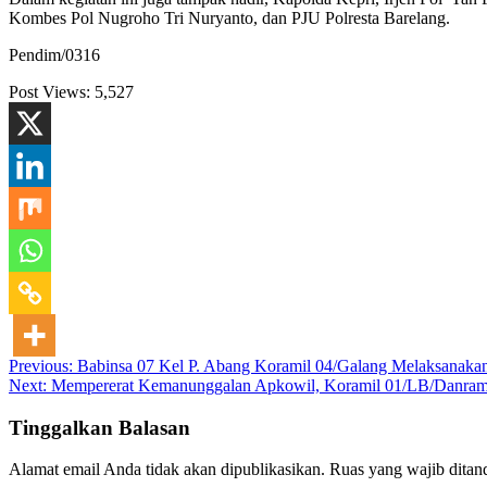
Kombes Pol Nugroho Tri Nuryanto, dan PJU Polresta Barelang.
Pendim/0316
Post Views:
5,527
Navigasi
Previous:
Babinsa 07 Kel P. Abang Koramil 04/Galang Melaksanaka
Next:
Mempererat Kemanunggalan Apkowil, Koramil 01/LB/Danramil 
pos
Tinggalkan Balasan
Alamat email Anda tidak akan dipublikasikan.
Ruas yang wajib ditan