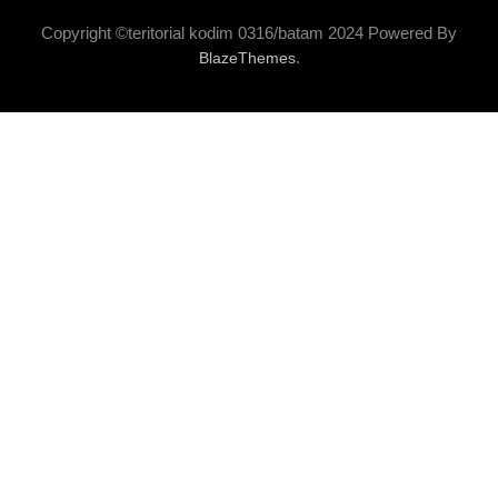
Copyright ©teritorial kodim 0316/batam 2024 Powered By
.
BlazeThemes