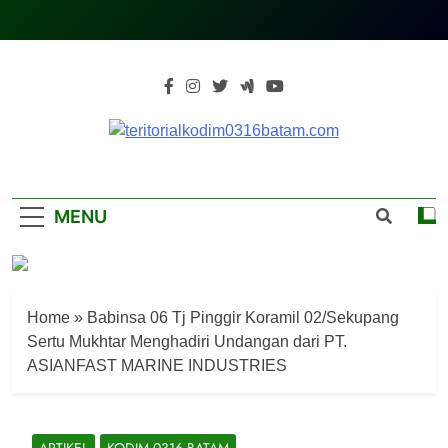
Skip
to
content
Teritorialkodim0
Teritoriakkodimo0316batam
MENU
Home
»
Babinsa 06 Tj Pinggir Koramil 02/Sekupang
Sertu Mukhtar Menghadiri Undangan dari PT.
ASIANFAST MARINE INDUSTRIES
ARTIKEL
KODIM 0316 BATAM