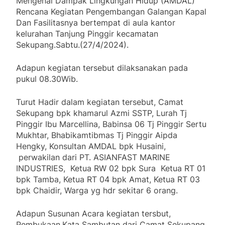
Mengenai Dampak Lingkungan Hidup (AMDAL)
Rencana Kegiatan Pengembangan Galangan Kapal
Dan Fasilitasnya bertempat di aula kantor
kelurahan Tanjung Pinggir kecamatan
Sekupang.Sabtu.(27/4/2024).
Adapun kegiatan tersebut dilaksanakan pada
pukul 08.30Wib.
Turut Hadir dalam kegiatan tersebut, Camat
Sekupang bpk khamarul Azmi SSTP, Lurah Tj
Pinggir Ibu Marcellina, Babinsa 06 Tj Pinggir Sertu
Mukhtar, Bhabikamtibmas Tj Pinggir Aipda
Hengky, Konsultan AMDAL bpk Husaini,
perwakilan dari PT. ASIANFAST MARINE
INDUSTRIES, Ketua RW 02 bpk Sura Ketua RT 01
bpk Tamba, Ketua RT 04 bpk Amat, Ketua RT 03
bpk Chaidir, Warga yg hdr sekitar 6 orang.
Adapun Susunan Acara kegiatan tersbut,
Pembukaan,Kata Sambutan dari Camat Sekupang,