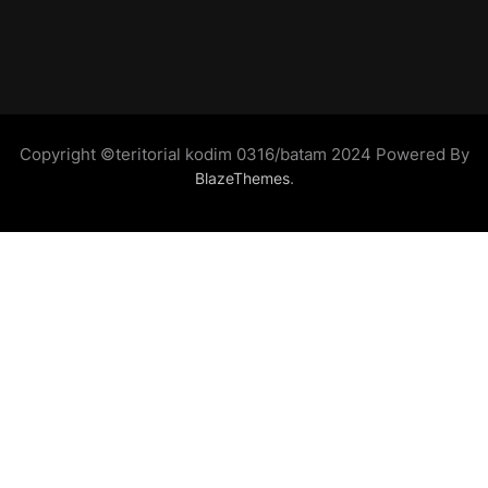
Copyright ©teritorial kodim 0316/batam 2024 Powered By
.
BlazeThemes