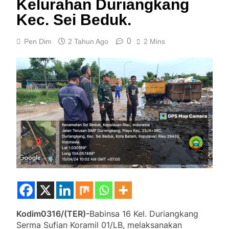
Kelurahan Duriangkang
Kec. Sei Beduk.
0
Pen Dim
2 Tahun Ago
2 Mins
Kodim0316/(TER)-
Babinsa 16 Kel. Duriangkang
Serma Sufian Koramil 01/LB, melaksanakan