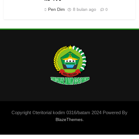
Pen Dim
8 bulan ago
0
Copyright ©teritorial kodim 0316/batam 2024 Powered By
.
BlazeThemes