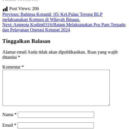
Post Views:
206
Navigasi
Previous:
Babinsa Koramil 05/ Kel.Pulau Terong BLP
melaksanakan Komsos di Wilayah Binaan.
pos
Next:
Anggota Kodim0316/Batam Melaksanakan Pos Pam Terpadu
dan Pelayanan Operasi Ketupat 2024
Tinggalkan Balasan
Alamat email Anda tidak akan dipublikasikan.
Ruas yang wajib
ditandai
*
Komentar
*
Nama
*
Email
*