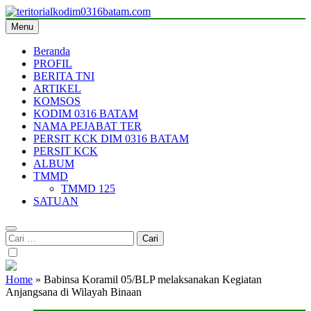
Skip
to
Menu
teritorialkodim0316batam.com
teritoriakkodimo0316batam
content
Beranda
PROFIL
BERITA TNI
ARTIKEL
KOMSOS
KODIM 0316 BATAM
NAMA PEJABAT TER
PERSIT KCK DIM 0316 BATAM
PERSIT KCK
ALBUM
TMMD
TMMD 125
SATUAN
Cari
untuk:
Home
»
Babinsa Koramil 05/BLP melaksanakan Kegiatan
Anjangsana di Wilayah Binaan