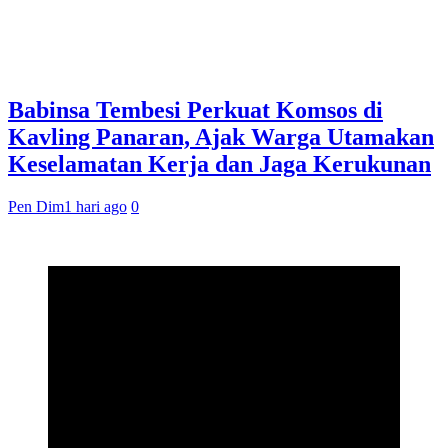
Babinsa Tembesi Perkuat Komsos di
Kavling Panaran, Ajak Warga Utamakan
Keselamatan Kerja dan Jaga Kerukunan
Pen Dim
1 hari ago
0