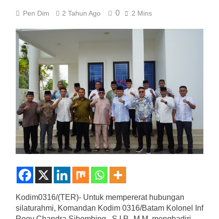
0
Pen Dim
2 Tahun Ago
2 Mins
Kodim0316/(TER)- Untuk mempererat hubungan
silaturahmi, Komandan Kodim 0316/Batam Kolonel Inf
Rooy Chandra Sihombing., S.I.P., M.M, menghadiri