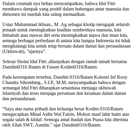
Dalam ceramah nya beliau menyampaikan, bahwa Idul Fitri
membawa dampak yang positif dalam hubungan antar manusia dan
dimomen ini marilah kita saling memaafkan.
Ustaz Muhammad ikhsan., M .Ag sebagai khotip mengajak seluruh
jemaah untuk meningkatkan kualitas sumberdaya manusia, kita
ihtisabah atau mawas diri serta meningkatkan taqwa dan iman kita,
semoga berbagai perbedaan di antara kita bangsa Indonesia ini tidak
menghalangi kita untuk tetap bersatu dalam damai dan persaudaraan
(Ukhuwah), ”ujarnya”.
Selesai Sholat Idul Fitri ,dilanjutkan dengan ramah tamah bersama
Dandim0316 Batam di Fasum Kodim0316/Batam.
Pada kesempatan tersebut, Dandim 0316/Batam Kolonel Inf Rooy
Chandra Sihombing., S.I.P., M.M, menyampaikan bahwa dengan
semangat Idul Fitri diharapkan senantiasa menjaga ukhuwah
Islamiyah dan terus menjaga persatuan dan kesatuan dalam damai
dan persaudaraan.
“Saya atas nama pribadi dan keluarga besar Kodim 0316/Batam
mengucapkan Minal Aidin Wal Faizin, Mohon maaf lahir batin atas
segala salah & khilaf. Semoga amal ibadah dan Puasa kita diterima
oleh Allah SWT, Aamiin.” ujar Dandim0316/Batam.