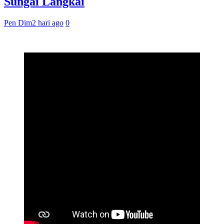
Sungai Langkai
Pen Dim
2 hari ago
0