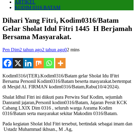
ARTIKEL
KODIM 0316 BATAM
Dihari Yang Fitri, Kodim0316/Batam
Gelar Sholat Idul Fitri 1445 H Berjamah
Bersama Masyarakat.
Pen Dim
2 tahun ago
2 tahun ago
0
2 mins
Kodim0316/(TER).Kodim0316/Batam gelar Sholat Idu lFitri
Bersama Personil Kodim0316/Batam beserta masyarakat.bertempat
di Mesjid Al. FIRMAN kodim0316/Batam,Rabu(10/4/2024).
Shalat Idhul Fitri ini diikuti para Perwira Staf Kodim, sejumlah
Danramil jajaran,Personil kodim0316/Batam, Jajaran Persit KCK
Cabang LXIX Dim 0316 , seluruh warga Asrama Kodim
0316/Batam serta masyarakat sekitar Makodim 0316/Batam.
Pada kegiatan Sholat Idul Fitri tersebut, bertindak sebagai imam dan
Ustadz Muhammad ikhsan., M .Ag,