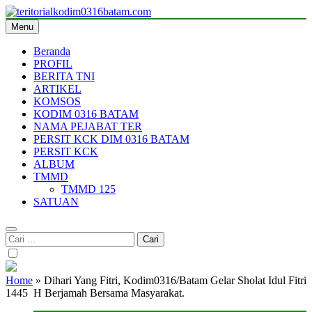
Skip
to
Menu
teritorialkodim0316batam.com
teritoriakkodimo0316batam
content
Beranda
PROFIL
BERITA TNI
ARTIKEL
KOMSOS
KODIM 0316 BATAM
NAMA PEJABAT TER
PERSIT KCK DIM 0316 BATAM
PERSIT KCK
ALBUM
TMMD
TMMD 125
SATUAN
Cari
untuk:
Home
»
Dihari Yang Fitri, Kodim0316/Batam Gelar Sholat Idul Fitri
1445 H Berjamah Bersama Masyarakat.